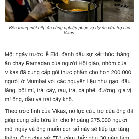
Bên trong một bếp ăn công nghiệp phục vụ dự án cứu trợ của
Vikas.
Một ngày trước lễ Eid, đánh dấu sự kết thúc tháng
ăn chay Ramadan của người Hồi giáo, nhóm của
Vikas đã cung cấp gói thực phẩm cho hơn 200.000
người ở Mumbai với các nguyên liệu như gạo, đậu
lăng, bột mì, trái cây, rau, trà, cà phê, đường, gia vị,
mì ống, dầu và trái cây khô.
Theo ước tính của Vikas, nỗ lực cứu trợ của ông đã
giúp cung cấp bữa ăn cho khoảng 275.000 người
mỗi ngày và ông muốn con số này sẽ tiếp tục tăng
thêm. Ông chia sẻ: "Tôi cảm thấy như 30 năm làm