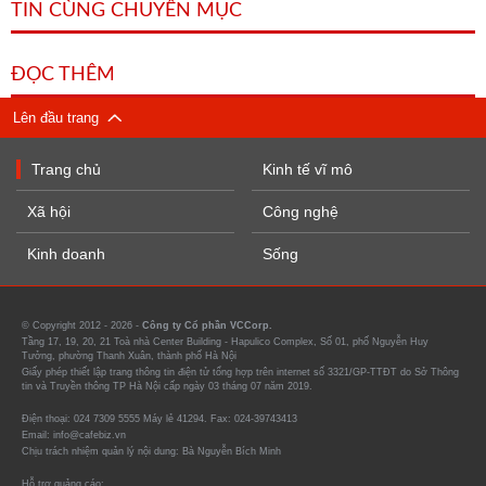
TIN CÙNG CHUYÊN MỤC
ĐỌC THÊM
Lên đầu trang
Trang chủ
Kinh tế vĩ mô
Xã hội
Công nghệ
Kinh doanh
Sống
© Copyright 2012 - 2026 -
Công ty Cổ phần VCCorp.
Tầng 17, 19, 20, 21 Toà nhà Center Building - Hapulico Complex, Số 01, phố Nguyễn Huy
Tưởng, phường Thanh Xuân, thành phố Hà Nội
Giấy phép thiết lập trang thông tin điện tử tổng hợp trên internet số 3321/GP-TTĐT do Sở Thông
tin và Truyền thông TP Hà Nội cấp ngày 03 tháng 07 năm 2019.
Điện thoại: 024 7309 5555 Máy lẻ 41294. Fax: 024-39743413
Email: info@cafebiz.vn
Chịu trách nhiệm quản lý nội dung: Bà Nguyễn Bích Minh
Hỗ trợ quảng cáo: