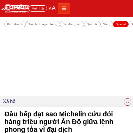
A
A
Đọc nhiều
Mới nhất
Kinh doanh
Tài chính ngân hàng
Bất động sản
Quốc tế
Sống
Special
X
Xã hội
Đầu bếp đạt sao Michelin cứu đói
hàng triệu người Ấn Độ giữa lệnh
phong tỏa vì đại dịch