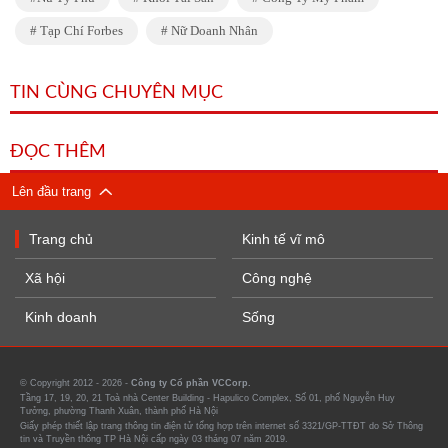
Tạp Chí Forbes
Nữ Doanh Nhân
TIN CÙNG CHUYÊN MỤC
ĐỌC THÊM
Lên đầu trang
Trang chủ
Kinh tế vĩ mô
Xã hội
Công nghệ
Kinh doanh
Sống
© Copyright 2012 - 2026 -
Công ty Cổ phần VCCorp.
Tầng 17, 19, 20, 21 Toà nhà Center Building - Hapulico Complex, Số 01, phố Nguyễn Huy
Tưởng, phường Thanh Xuân, thành phố Hà Nội
Giấy phép thiết lập trang thông tin điện tử tổng hợp trên internet số 3321/GP-TTĐT do Sở Thông
tin và Truyền thông TP Hà Nội cấp ngày 03 tháng 07 năm 2019.