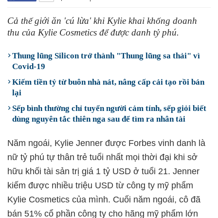
Cả thế giới ăn 'cú lừa' khi Kylie khai khống doanh
thu của Kylie Cosmetics để được danh tỷ phú.
Thung lũng Silicon trở thành "Thung lũng sa thải" vì
Covid-19
Kiếm tiền tỷ từ buôn nhà nát, nâng cấp cải tạo rồi bán
lại
Sếp bình thường chỉ tuyển người cảm tính, sếp giỏi biết
dùng nguyên tắc thiên nga sau để tìm ra nhân tài
Năm ngoái, Kylie Jenner được Forbes vinh danh là
nữ tỷ phú tự thân trẻ tuổi nhất mọi thời đại khi sở
hữu khối tài sản trị giá 1 tỷ USD ở tuổi 21. Jenner
kiếm được nhiều triệu USD từ công ty mỹ phẩm
Kylie Cosmetics của mình. Cuối năm ngoái, cô đã
bán 51% cổ phần công ty cho hãng mỹ phẩm lớn