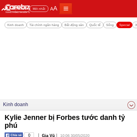
A
A
Đọc nhiều
Mới nhất
Kinh doanh
Tài chính ngân hàng
Bất động sản
Quốc tế
Sống
Special
X
Kinh doanh
Kylie Jenner bị Forbes tước danh tỷ
phú
|
|
0
Gia Vũ
10:06 30/05/2020