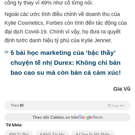
công ty thay vì 49% như cô từng nói.
Ngoài các ước tính điều chỉnh về doanh thu của
Kylie Cosmetics, Forbes còn tính đến tác động của
đại dịch Covid-19. Chính vì vậy, họ đưa ra quyết
định tước danh hiệu tỷ phú của Kylie Jenner.
5 bài học marketing của ‘bậc thầy’
chuyện tế nhị Durex: Không chỉ bán
bao cao su mà còn bán cả cảm xúc!
Gia Vũ
Theo
BI
Copy link
Theo dõi Cafebiz.vn trên
Từ khóa:
Nữ Tỷ Phú
Khối Tài Sản
Công Ty Mỹ Phẩm