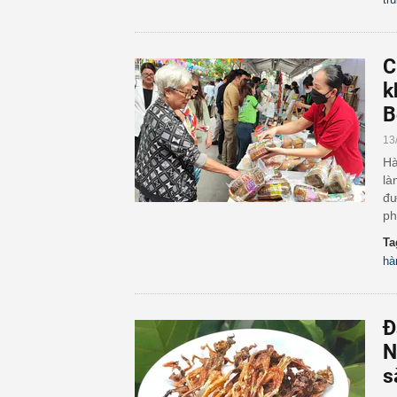
C
k
B
13
Hà
là
đư
ph
Ta
hà
Đ
N
s