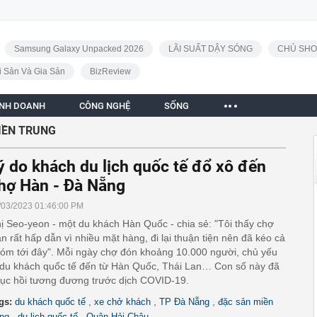
Samsung Galaxy Unpacked 2026
LÃI SUẤT DẬY SÓNG
CHỦ SHO
i Sản Và Gia Sản
BizReview
INH DOANH
CÔNG NGHỆ
SỐNG
IỀN TRUNG
ý do khách du lịch quốc tế đổ xô đến
hợ Hàn - Đà Nẵng
/03/2023 01:46:00 PM
ị Seo-yeon - một du khách Hàn Quốc - chia sẻ: "Tôi thấy chợ
n rất hấp dẫn vì nhiều mặt hàng, đi lại thuận tiện nên đã kéo cả
óm tới đây". Mỗi ngày chợ đón khoảng 10.000 người, chủ yếu
 du khách quốc tế đến từ Hàn Quốc, Thái Lan… Con số này đã
ục hồi tương đương trước dịch COVID-19.
,
,
,
gs:
du khách quốc tế
xe chở khách
TP Đà Nẵng
đặc sản miền
,
,
ung
du lịch quốc tế
Quận Hải Châu