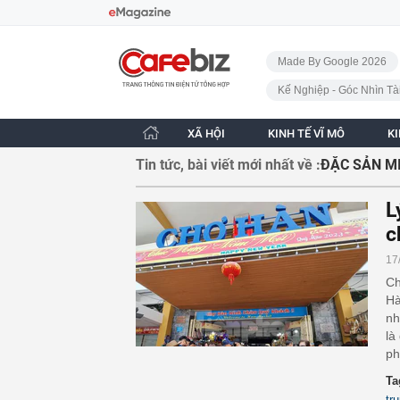
Bỏ qua điều hướng
CafeBiz - Trang chủ
Made By Google 2026
Kế Nghiệp - Góc Nhìn Tà
XÃ HỘI
KINH TẾ VĨ MÔ
K
Tin tức, bài viết mới nhất về :
ĐẶC SẢN M
L
c
17
Ch
Hà
nh
là
ph
Ta
tr