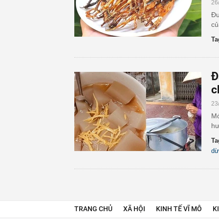
26
Đư
củ
Ta
Đ
c
23
Mó
hư
Ta
dừ
TRANG CHỦ
XÃ HỘI
KINH TẾ VĨ MÔ
K