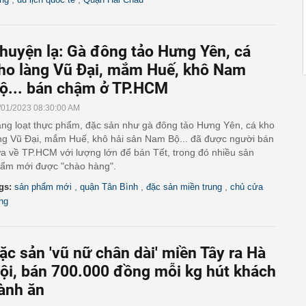
huyện lạ: Gà đông tảo Hưng Yên, cá
ho làng Vũ Đại, mắm Huế, khô Nam
ộ... bán chậm ở TP.HCM
/01/2023 08:30:00 AM
ng loạt thực phẩm, đặc sản như gà đông tảo Hưng Yên, cá kho
ng Vũ Đại, mắm Huế, khô hải sản Nam Bộ... đã được người bán
a về TP.HCM với lượng lớn để bán Tết, trong đó nhiều sản
ẩm mới được "chào hàng".
,
,
,
gs:
sản phẩm mới
quận Tân Bình
đặc sản miền trung
chủ cửa
ng
ặc sản 'vũ nữ chân dài' miền Tây ra Hà
ội, bán 700.000 đồng mỗi kg hút khách
ành ăn