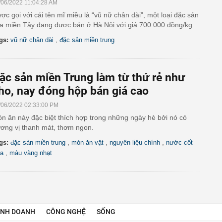
/06/2022 11:04:28 AM
ợc gọi với cái tên mĩ miều là “vũ nữ chân dài”, một loại đặc sản
a miền Tây đang được bán ở Hà Nội với giá 700.000 đồng/kg
,
gs:
vũ nữ chân dài
đặc sản miền trung
ặc sản miền Trung làm từ thứ rẻ như
ho, nay đóng hộp bán giá cao
/06/2022 02:33:00 PM
n ăn này đặc biệt thích hợp trong những ngày hè bởi nó có
ơng vị thanh mát, thơm ngon.
,
,
,
gs:
đặc sản miền trung
món ăn vặt
nguyên liệu chính
nước cốt
,
a
màu vàng nhạt
INH DOANH
CÔNG NGHỆ
SỐNG