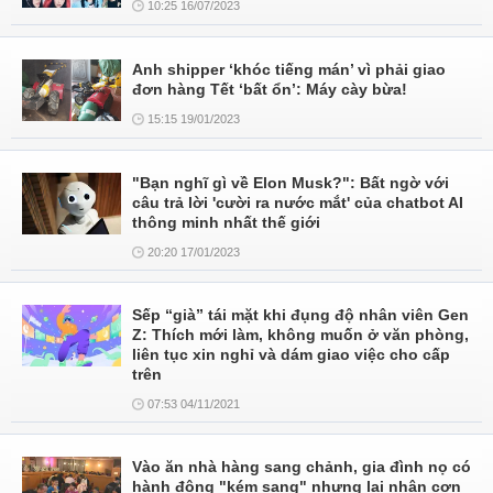
10:25 16/07/2023
Anh shipper ‘khóc tiếng mán’ vì phải giao
đơn hàng Tết ‘bất ổn’: Máy cày bừa!
15:15 19/01/2023
"Bạn nghĩ gì về Elon Musk?": Bất ngờ với
câu trả lời 'cười ra nước mắt' của chatbot AI
thông minh nhất thế giới
20:20 17/01/2023
Sếp “già” tái mặt khi đụng độ nhân viên Gen
Z: Thích mới làm, không muốn ở văn phòng,
liên tục xin nghỉ và dám giao việc cho cấp
trên
07:53 04/11/2021
Vào ăn nhà hàng sang chảnh, gia đình nọ có
hành động "kém sang" nhưng lại nhận cơn