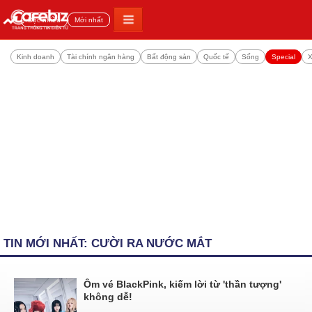
Đọc nhiều
Mới nhất
Kinh doanh
Tài chính ngân hàng
Bất động sản
Quốc tế
Sống
Special
X
TIN MỚI NHẤT: CƯỜI RA NƯỚC MẮT
Ôm vé BlackPink, kiếm lời từ 'thần tượng'
không dễ!