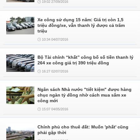
19:02 27/09/2016
Xe công sử dụng 15 năm: Giá trị còn 1,5
triệu đồng/xe, vẫn thanh lý được cả trăm
triệu
10:34 04/07/2016
Bộ Tài chính “khất” công bố số tiền thanh lý
264 xe công giá trị 390 triệu đồng
16:27 02/07/2016
Ngân sách Nhà nước "tiết kiệm" được hàng
chục ngàn tỷ đồng nhờ cách mua sắm xe
công mới
15:07 04/05/2016
Chính phủ cho thuê đất: Muốn 'phất' cũng
phải gặp thời