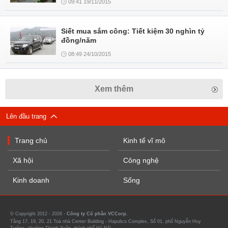
09:41 19/11/2015
Siết mua sắm công: Tiết kiệm 30 nghìn tỷ
đồng/năm
08:49 24/10/2015
Xem thêm
Lên đầu trang
Trang chủ
Kinh tế vĩ mô
Xã hội
Công nghệ
Kinh doanh
Sống
© Copyright 2012 - 2026 -
Công ty Cổ phần VCCorp.
Tầng 17, 19, 20, 21 Toà nhà Center Building - Hapulico Complex, Số 01, phố Nguyễn Huy