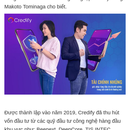
Makoto Tominaga cho biết.
Được thành lập vào năm 2019, Credify đã thu hút
vốn đầu tư từ các quỹ đầu tư công nghệ hàng đầu
khu vực như: Beenext, DeepCore, TIS INTEC