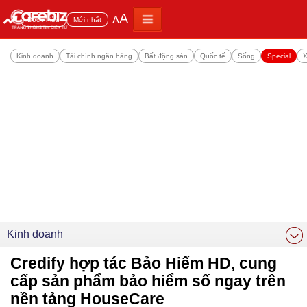
A
A
Đọc nhiều
Mới nhất
Kinh doanh
Tài chính ngân hàng
Bất động sản
Quốc tế
Sống
Special
X
Kinh doanh
Credify hợp tác Bảo Hiểm HD, cung
cấp sản phẩm bảo hiểm số ngay trên
nền tảng HouseCare