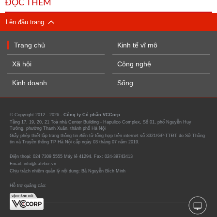
ĐỌC THÊM
Lên đầu trang
Trang chủ
Kinh tế vĩ mô
Xã hội
Công nghệ
Kinh doanh
Sống
© Copyright 2012 - 2026 -
Công ty Cổ phần VCCorp.
Tầng 17, 19, 20, 21 Toà nhà Center Building - Hapulico Complex, Số 01, phố Nguyễn Huy
Tưởng, phường Thanh Xuân, thành phố Hà Nội
Giấy phép thiết lập trang thông tin điện tử tổng hợp trên internet số 3321/GP-TTĐT do Sở Thông
tin và Truyền thông TP Hà Nội cấp ngày 03 tháng 07 năm 2019.
Điện thoại: 024 7309 5555 Máy lẻ 41294. Fax: 024-39743413
Email: info@cafebiz.vn
Chịu trách nhiệm quản lý nội dung: Bà Nguyễn Bích Minh
Hỗ trợ quảng cáo: