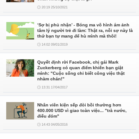
20:19 25/10/2021
‘Sợ bị phủ nhận’ - Bóng ma vô hình ám ảnh
tâm lý người trẻ đi làm: Thật ra, nỗi sợ này là
thứ bạn tự mang để hù mình mà thôi!
14:02 09/01/2019
Quyết định rời Facebook, chị gái Mark
Zuckerberg có quan điểm khiến bạn giật
mình: "Cuộc sống chỉ biết công việc thật
nhàm chán!"
13:31 17/04/2017
Nhân viên kiện sếp đòi bồi thường hơn
400.000 USD vì giao toàn việc... "trà nước,
điếu đóm"
14:43 04/05/2016