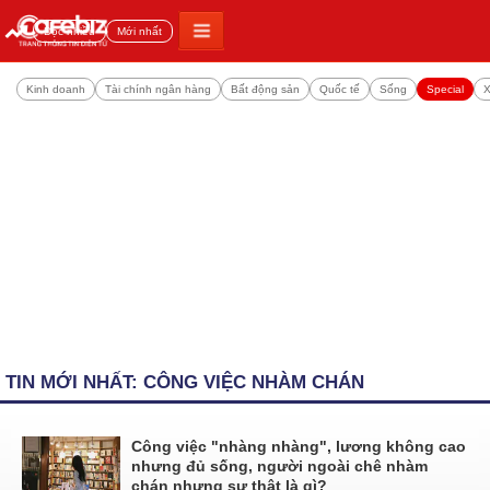
Đọc nhiều
Mới nhất
Kinh doanh
Tài chính ngân hàng
Bất động sản
Quốc tế
Sống
Special
X
TIN MỚI NHẤT: CÔNG VIỆC NHÀM CHÁN
Công việc "nhàng nhàng", lương không cao
nhưng đủ sống, người ngoài chê nhàm
chán nhưng sự thật là gì?