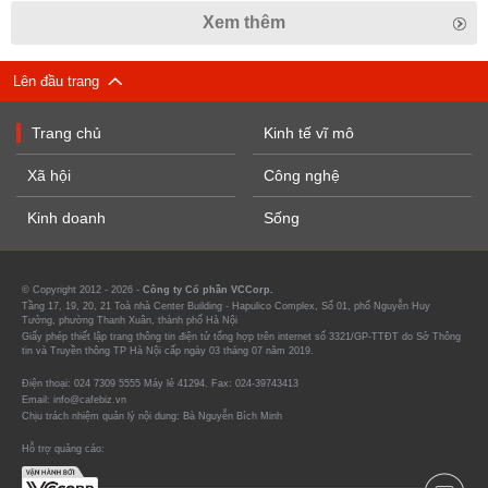
Xem thêm
Lên đầu trang
Trang chủ
Kinh tế vĩ mô
Xã hội
Công nghệ
Kinh doanh
Sống
© Copyright 2012 - 2026 -
Công ty Cổ phần VCCorp.
Tầng 17, 19, 20, 21 Toà nhà Center Building - Hapulico Complex, Số 01, phố Nguyễn Huy
Tưởng, phường Thanh Xuân, thành phố Hà Nội
Giấy phép thiết lập trang thông tin điện tử tổng hợp trên internet số 3321/GP-TTĐT do Sở Thông
tin và Truyền thông TP Hà Nội cấp ngày 03 tháng 07 năm 2019.
Điện thoại: 024 7309 5555 Máy lẻ 41294. Fax: 024-39743413
Email: info@cafebiz.vn
Chịu trách nhiệm quản lý nội dung: Bà Nguyễn Bích Minh
Hỗ trợ quảng cáo: