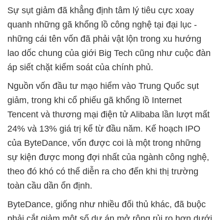
Sự sụt giảm đã khẳng định tâm lý tiêu cực xoay
quanh những gã khổng lồ công nghệ tại đại lục -
những cái tên vốn đã phải vật lộn trong xu hướng
lao dốc chung của giới Big Tech cũng như cuộc đàn
áp siết chặt kiểm soát của chính phủ.
Nguồn vốn đầu tư mạo hiểm vào Trung Quốc sụt
giảm, trong khi cổ phiếu gã khổng lồ Internet
Tencent và thương mại điện tử Alibaba lần lượt mất
24% và 13% giá trị kể từ đầu năm. Kế hoạch IPO
của ByteDance, vốn được coi là một trong những
sự kiện được mong đợi nhất của ngành công nghệ,
theo đó khó có thể diễn ra cho đến khi thị trường
toàn cầu dần ổn định.
ByteDance, giống như nhiều đối thủ khác, đã buộc
phải cắt giảm một số dự án mở rộng rủi ro hơn dưới