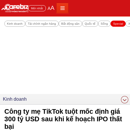
A
A
Đọc nhiều
Mới nhất
Kinh doanh
Tài chính ngân hàng
Bất động sản
Quốc tế
Sống
Special
X
Kinh doanh
Công ty mẹ TikTok tuột mốc định giá
300 tỷ USD sau khi kế hoạch IPO thất
bại