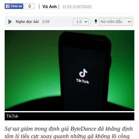
|
|
0
Vũ Anh
11:50 21/07/2022
Nghe đọc bài
3:08
TikTok
Sự sụt giảm trong định giá ByteDance đã khẳng định
tâm lý tiêu cực xoay quanh những gã khổng lồ công