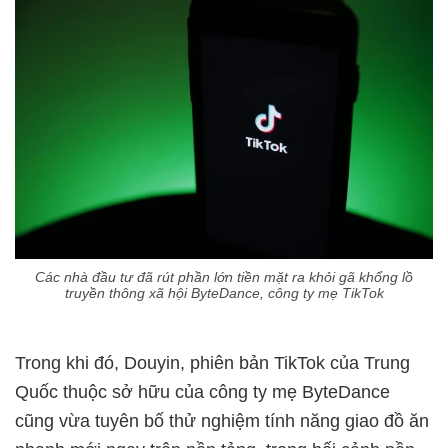
Các nhà đầu tư đã rút phần lớn tiền mặt ra khỏi gã khổng lồ
truyền thông xã hội ByteDance, công ty mẹ TikTok
Trong khi đó, Douyin, phiên bản TikTok của Trung
Quốc thuộc sở hữu của công ty mẹ ByteDance
cũng vừa tuyên bố thử nghiệm tính năng giao đồ ăn