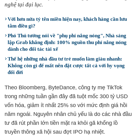
nghệ tại đại lục.
Với hơn nửa tỷ tên miền hiện nay, khách hàng cần lưu
tâm điều gì?
Phó Thủ tướng nói về "phụ phí nắng nóng", Nhà sáng
lập Grab khẳng định: 100% nguồn thu phí nắng nóng
dành cho đối tác tài xế
Thế hệ những nhà đầu tư trẻ muốn làm giàu nhanh:
Không còn gì để mất nên đặt cược tất cả với hy vọng
đổi đời
Theo Bloomberg, ByteDance, công ty mẹ TikTok
trong những tuần gần đây đã tuột mốc 300 tỷ USD
vốn hóa, giảm ít nhất 25% so với mức định giá hồi
năm ngoái. Nguyên nhân chủ yếu là do các nhà đầu
tư đã rút phần lớn tiền mặt ra khỏi gã khổng lồ
truyền thông xã hội sau đợt IPO hạ nhiệt.