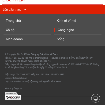
ĐỌC THÊM
Lên đầu trang
Trang chủ
Kinh tế vĩ mô
Xã hội
Công nghệ
Kinh doanh
Sống
© Copyright 2012 - 2026 -
Công ty Cổ phần VCCorp.
Tầng 17, 19, 20, 21 Toà nhà Center Building - Hapulico Complex, Số 01, phố Nguyễn Huy
Tưởng, phường Thanh Xuân, thành phố Hà Nội
Giấy phép thiết lập trang thông tin điện tử tổng hợp trên internet số 3321/GP-TTĐT do Sở Thông
tin và Truyền thông TP Hà Nội cấp ngày 03 tháng 07 năm 2019.
Điện thoại: 024 7309 5555 Máy lẻ 41294. Fax: 024-39743413
Email: info@cafebiz.vn
Chịu trách nhiệm quản lý nội dung: Bà Nguyễn Bích Minh
Hỗ trợ quảng cáo: