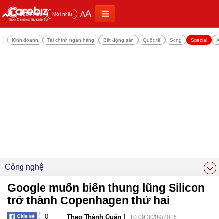
A
A
Đọc nhiều
Mới nhất
Kinh doanh
Tài chính ngân hàng
Bất động sản
Quốc tế
Sống
Special
X
Công nghệ
Google muốn biến thung lũng Silicon
trở thành Copenhagen thứ hai
|
|
0
Theo Thành Quân
10:09 30/09/2015