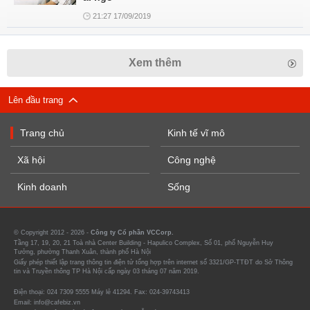
21:27 17/09/2019
Xem thêm
Lên đầu trang
Trang chủ
Kinh tế vĩ mô
Xã hội
Công nghệ
Kinh doanh
Sống
© Copyright 2012 - 2026 -
Công ty Cổ phần VCCorp.
Tầng 17, 19, 20, 21 Toà nhà Center Building - Hapulico Complex, Số 01, phố Nguyễn Huy
Tưởng, phường Thanh Xuân, thành phố Hà Nội
Giấy phép thiết lập trang thông tin điện tử tổng hợp trên internet số 3321/GP-TTĐT do Sở Thông
tin và Truyền thông TP Hà Nội cấp ngày 03 tháng 07 năm 2019.
Điện thoại: 024 7309 5555 Máy lẻ 41294. Fax: 024-39743413
Email: info@cafebiz.vn