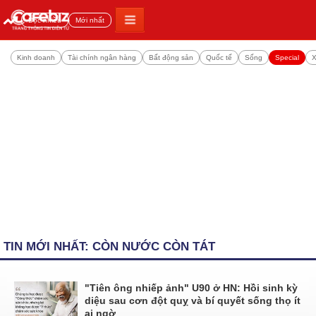
Đọc nhiều
Mới nhất
Kinh doanh
Tài chính ngân hàng
Bất động sản
Quốc tế
Sống
Special
X
TIN MỚI NHẤT: CÒN NƯỚC CÒN TÁT
"Tiên ông nhiếp ảnh" U90 ở HN: Hồi sinh kỳ
diệu sau cơn đột quỵ và bí quyết sống thọ ít
ai ngờ