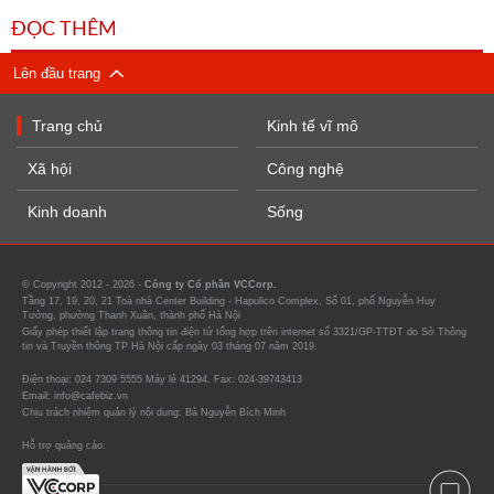
ĐỌC THÊM
Lên đầu trang
Trang chủ
Kinh tế vĩ mô
Xã hội
Công nghệ
Kinh doanh
Sống
© Copyright 2012 - 2026 -
Công ty Cổ phần VCCorp.
Tầng 17, 19, 20, 21 Toà nhà Center Building - Hapulico Complex, Số 01, phố Nguyễn Huy
Tưởng, phường Thanh Xuân, thành phố Hà Nội
Giấy phép thiết lập trang thông tin điện tử tổng hợp trên internet số 3321/GP-TTĐT do Sở Thông
tin và Truyền thông TP Hà Nội cấp ngày 03 tháng 07 năm 2019.
Điện thoại: 024 7309 5555 Máy lẻ 41294. Fax: 024-39743413
Email: info@cafebiz.vn
Chịu trách nhiệm quản lý nội dung: Bà Nguyễn Bích Minh
Hỗ trợ quảng cáo: