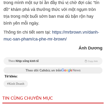
trong mình một sự bí ần đầy thú vị chờ đợi các "tín
đồ" khám phá và thưởng thức với một ngụm tròn
trịa trong một buổi sớm ban mai dù bận rộn hay
bình yên mỗi ngày.
Thông tin chi tiết xem tại:
https://mrbrown.vn/danh-
muc-san-pham/ca-phe-mr-brown/
Ánh Dương
Theo
Nhịp sống kinh tế
Copy link
Theo dõi Cafebiz.vn trên
Từ khóa:
Kinh Doanh
TIN CÙNG CHUYÊN MỤC