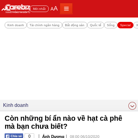
A
A
Đọc nhiều
Mới nhất
Kinh doanh
Tài chính ngân hàng
Bất động sản
Quốc tế
Sống
Special
X
Kinh doanh
Còn những bí ẩn nào về hạt cà phê
mà bạn chưa biết?
|
|
0
Ánh Dương
08:00 06/10/2020