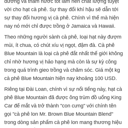
dưỡng và thấm nước tốt làm nên chất lượng tuyệt
vời cho hạt cà phê. Sự thay đổi khí hậu sẽ dẫn tới
sự thay đổi hương vị cà phê. Chính vì thế mà hiện
nay nó mới chỉ được trồng ở Jamaica và Hawaii.
Theo những người sành cà phê, loại hạt này đượm
mùi, ít chua, có chút xíu vị ngọt, đậm đà. Cà phê
Blue Mountain là loại cà phê đắt nhất thế giới không
chỉ nhờ hương vị hảo hạng mà còn là sự kỳ công
trong quá trình gieo trồng và chăm sóc. Giá một kg
cà phê Blue Mountain hiện nay khoảng 100 USD.
Riêng tại Đài Loan, chính vì sự nổi tiếng này, hạt cà
phê Blue Mountain đã được ông trùm đồ uống King
Car để mắt và trở thành "con cưng" với chính tên
gọi "cà phê lon Mr. Brown Blue Mountain Blend"
trong dòng sản phẩm cà phê lon mang thương hiệu