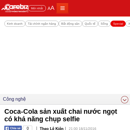
A
A
Đọc nhiều
Mới nhất
Kinh doanh
Tài chính ngân hàng
Bất động sản
Quốc tế
Sống
Special
X
Công nghệ
Coca-Cola sản xuất chai nước ngọt
có khả năng chụp selfie
|
|
0
Theo Lê Kiên
21:00 18/11/2016