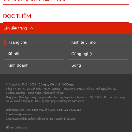
ĐỌC THÊM
Lên đầu trang
Trang chủ
Kinh tế vĩ mô
Xã hội
Công nghệ
Kinh doanh
Sống
© Copyright 2012 - 2026 -
Công ty Cổ phần VCCorp.
Tầng 17, 19, 20, 21 Toà nhà Center Building - Hapulico Complex, Số 01, phố Nguyễn Huy
Tưởng, phường Thanh Xuân, thành phố Hà Nội
Giấy phép thiết lập trang thông tin điện tử tổng hợp trên internet số 3321/GP-TTĐT do Sở Thông
tin và Truyền thông TP Hà Nội cấp ngày 03 tháng 07 năm 2019.
Điện thoại: 024 7309 5555 Máy lẻ 41294. Fax: 024-39743413
Email: info@cafebiz.vn
Chịu trách nhiệm quản lý nội dung: Bà Nguyễn Bích Minh
Hỗ trợ quảng cáo: