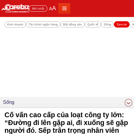
A
A
Đọc nhiều
Mới nhất
Kinh doanh
Tài chính ngân hàng
Bất động sản
Quốc tế
Sống
Special
X
Sống
Cố vấn cao cấp của loạt công ty lớn:
“Đường đi lên gặp ai, đi xuống sẽ gặp
người đó. Sếp trân trọng nhân viên