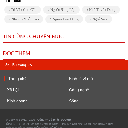
Từ khóa:
Cố Vấn Cao Cấp
Người Sáng Lập
Nhà Tuyển Dụng
Nhân Sự Cấp Cao
Người Lao Động
Nghỉ Việc
TIN CÙNG CHUYÊN MỤC
ĐỌC THÊM
Lên đầu trang
Trang chủ
Kinh tế vĩ mô
Xã hội
Công nghệ
Kinh doanh
Sống
© Copyright 2012 - 2026 -
Công ty Cổ phần VCCorp.
Tầng 17, 19, 20, 21 Toà nhà Center Building - Hapulico Complex, Số 01, phố Nguyễn Huy
Tưởng, phường Thanh Xuân, thành phố Hà Nội