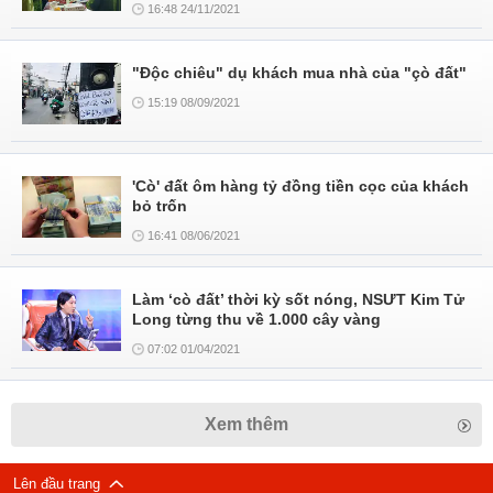
16:48 24/11/2021
"Độc chiêu" dụ khách mua nhà của "çò đất"
15:19 08/09/2021
'Cò' đất ôm hàng tỷ đồng tiền cọc của khách
bỏ trốn
16:41 08/06/2021
Làm ‘cò đất’ thời kỳ sốt nóng, NSƯT Kim Tử
Long từng thu về 1.000 cây vàng
07:02 01/04/2021
Xem thêm
Lên đầu trang