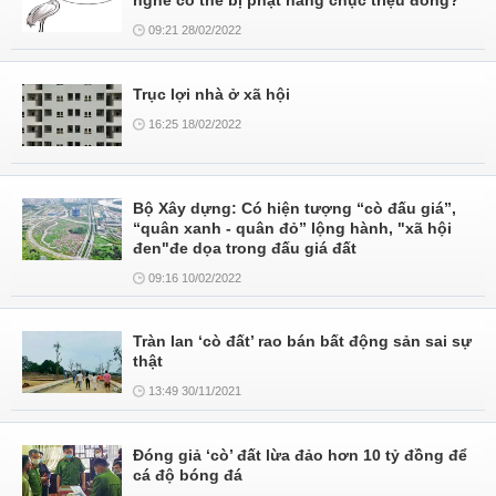
nghề có thể bị phạt hàng chục triệu đồng?
09:21 28/02/2022
Trục lợi nhà ở xã hội
16:25 18/02/2022
Bộ Xây dựng: Có hiện tượng “cò đấu giá”,
“quân xanh - quân đỏ” lộng hành, "xã hội
đen"đe dọa trong đấu giá đất
09:16 10/02/2022
Tràn lan ‘cò đất’ rao bán bất động sản sai sự
thật
13:49 30/11/2021
Đóng giả ‘cò’ đất lừa đảo hơn 10 tỷ đồng để
cá độ bóng đá