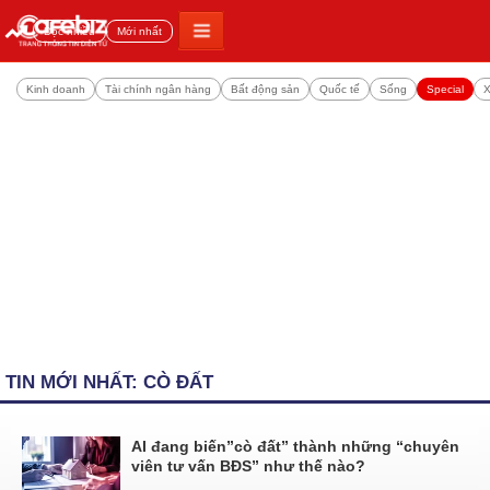
Đọc nhiều
Mới nhất
Kinh doanh
Tài chính ngân hàng
Bất động sản
Quốc tế
Sống
Special
X
TIN MỚI NHẤT: CÒ ĐẤT
AI đang biến”cò đất” thành những “chuyên
viên tư vấn BĐS” như thế nào?