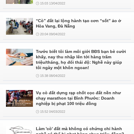
15:03 13/04/2022
“Cò” đất lại lộng hành tạo cơn “sốt” ảo ở
Hòa Vang, Đà Nẵng
20:04 09/04/2022
Trước biết tôi làm môi giới BĐS bạn bè cười
khẩy, nay thu nhập lên tới hàng trăm
triệu/tháng, họ đổi thái độ: Nghề này giúp
tôi ngày một khôn ngoan!
15:38 08/04/2022
Vụ cò đất dựng rạp chốt cọc đất nền như
chạy marathon tại Bình Phước: Doanh
nghiệp bị phạt 100 triệu đồng
15:52 04/03/2022
Làm 'cò' đất mà không có chứng chỉ hành