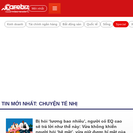
Đọc nhiều
Mới nhất
Kinh doanh
Tài chính ngân hàng
Bất động sản
Quốc tế
Sống
Special
X
TIN MỚI NHẤT: CHUYỆN TẾ NHỊ
Bị hỏi ‘lương bao nhiêu’, người có EQ cao
sẽ trả lời như thế này: Vừa không khiến
người hỏi ‘bẽ mặt’, vừa giữ được bí mật của