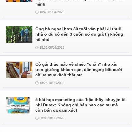
mình
10:49 01/04/2023
Ông bà ngoại hơn 80 tuổi vẫn phải đi thuê
nhà ở dù có đến 3 cuốn sổ đỏ giá trị không
hề nhỏ
15:32 08/02/2023
Cô gái thắc mắc về chiếc "chăn" nhỏ xíu
trên giường khách sạn, dân mạng bật cười
chỉ ra mục đích thật sự
18:26 10/02/2022
5 bài học marketing của ‘bậc thầy’ chuyện tế
nhị Durex: Không chỉ bán bao cao su mà
còn bán cả cảm xúc!
08:00 28/05/2020