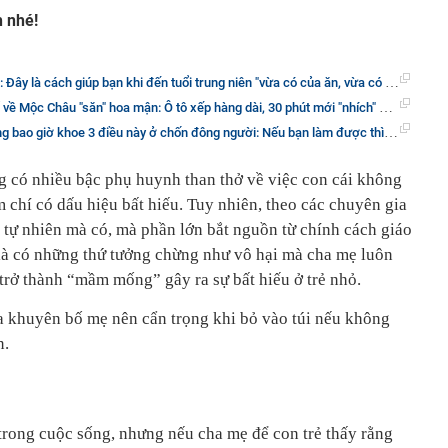
h nhé!
Đây là cách giúp bạn khi đến tuổi trung niên "vừa có của ăn, vừa có của để"!
 Mộc Châu "săn" hoa mận: Ô tô xếp hàng dài, 30 phút mới "nhích" được 1km
o giờ khoe 3 điều này ở chốn đông người: Nếu bạn làm được thì xin chúc mừng
ng có nhiều bậc phụ huynh than thở về việc con cái không
 chí có dấu hiệu bất hiếu. Tuy nhiên, theo các chuyên gia
 tự nhiên mà có, mà phần lớn bắt nguồn từ chính cách giáo
là có những thứ tưởng chừng như vô hại mà cha mẹ luôn
trở thành “mầm mống” gây ra sự bất hiếu ở trẻ nhỏ.
a khuyên bố mẹ nên cẩn trọng khi bỏ vào túi nếu không
n.
 trong cuộc sống, nhưng nếu cha mẹ để con trẻ thấy rằng