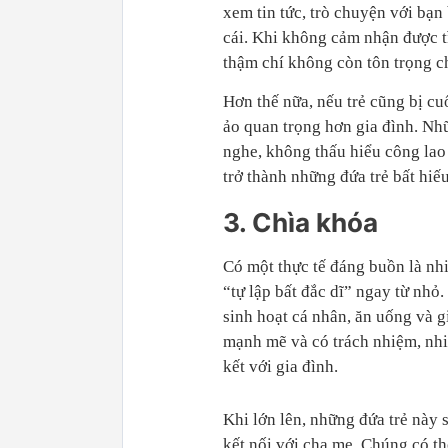
xem tin tức, trò chuyện với bạn
cái. Khi không cảm nhận được tì
thậm chí không còn tôn trọng c
Hơn thế nữa, nếu trẻ cũng bị cu
ảo quan trọng hơn gia đình. Nhữ
nghe, không thấu hiểu công lao 
trở thành những đứa trẻ bất hiế
3. Chìa khóa
Có một thực tế đáng buồn là nh
“tự lập bất đắc dĩ” ngay từ nhỏ.
sinh hoạt cá nhân, ăn uống và g
mạnh mẽ và có trách nhiệm, nhiề
kết với gia đình.
Khi lớn lên, những đứa trẻ này 
kết nối với cha mẹ. Chúng có t