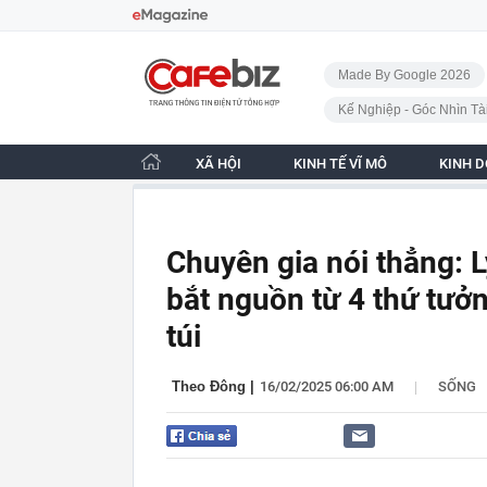
Bỏ qua điều hướng
CafeBiz - Trang chủ
Made By Google 2026
Kế Nghiệp - Góc Nhìn Tà
XÃ HỘI
KINH TẾ VĨ MÔ
KINH 
Chuyên gia nói thẳng: L
bắt nguồn từ 4 thứ tưở
túi
|
Theo Đông
|
16/02/2025 06:00 AM
SỐNG