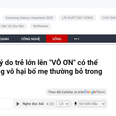
Samsung Galaxy Unpacked 2026
LÃI SUẤT DẬY SÓNG
CHỦ SHO
i Sản Và Gia Sản
BizReview
DOANH
CÔNG NGHỆ
SỐNG
ý do trẻ lớn lên "VÔ ƠN" có thể
ng vô hại bố mẹ thường bỏ trong
Theo dõi Cafebiz.vn trên
4:19
Nghe đọc bài