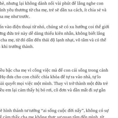
 bè, nhưng lại không dành nổi vài phút để lắng nghe con
nh yêu thương từ cha mẹ, trẻ sẽ dần xa cách, ít chia sẻ và
ha mẹ như trước.
ốn vào điện thoại từ nhỏ, chúng sẽ có xu hướng coi thế giới
ng đứa trẻ này dễ dàng thiếu kiên nhẫn, không biết lắng
cha mẹ, từ đó dẫn đến thái độ lạnh nhạt, vô tâm và có thể
u khi trưởng thành.
iều bậc cha mẹ vì công việc mà để con cái sống trong cảnh
 Họ đưa cho con chiếc chìa khóa để tự ra vào nhà, tự lo
iải quyết mọi việc một mình. Thay vì trở thành một đứa trẻ
u em lại cảm thấy bị bỏ rơi, cô đơn và dần mất đi sự gắn
sẽ hình thành tư tưởng “ai sống cuộc đời nấy”, không có sự
hể cảm thấy cha mẹ không thực sự quan tâm đến mình, từ