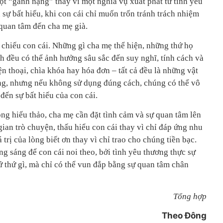
ột “gánh nặng” thay vì một nghĩa vụ xuất phát từ tình yêu
 sự bất hiếu, khi con cái chỉ muốn trốn tránh trách nhiệm
quan tâm đến cha mẹ già.
chiếu con cái. Những gì cha mẹ thể hiện, những thứ họ
 đều có thể ảnh hưởng sâu sắc đến suy nghĩ, tính cách và
iện thoại, chìa khóa hay hóa đơn – tất cả đều là những vật
ng, nhưng nếu không sử dụng đúng cách, chúng có thể vô
đến sự bất hiếu của con cái.
ng hiếu thảo, cha mẹ cần đặt tình cảm và sự quan tâm lên
ian trò chuyện, thấu hiểu con cái thay vì chỉ đáp ứng nhu
 trị của lòng biết ơn thay vì chỉ trao cho chúng tiền bạc.
g sáng để con cái noi theo, bởi tình yêu thương thực sự
 thứ gì, mà chỉ có thể vun đắp bằng sự quan tâm chân
Tổng hợp
Theo Đông