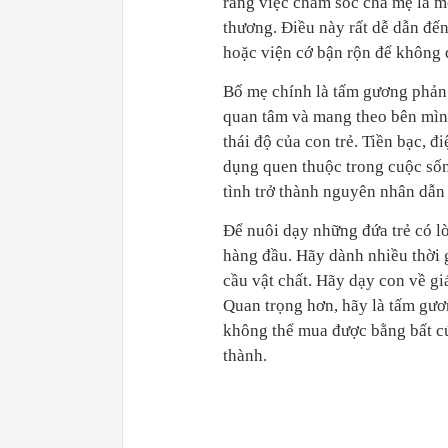
rằng việc chăm sóc cha mẹ là m
thương. Điều này rất dễ dẫn đến
hoặc viện cớ bận rộn để không 
Bố mẹ chính là tấm gương phản 
quan tâm và mang theo bên mình
thái độ của con trẻ. Tiền bạc, đ
dụng quen thuộc trong cuộc số
tình trở thành nguyên nhân dẫn 
Để nuôi dạy những đứa trẻ có lò
hàng đầu. Hãy dành nhiều thời g
cầu vật chất. Hãy dạy con về giá
Quan trọng hơn, hãy là tấm gươn
không thể mua được bằng bất cứ
thành.