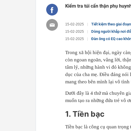
Kiểm tra túi cẩn thận phụ huyn
Tiết kiệm theo giai đoạn: 
15-02-2025
Dòng người khắp nơi đổ về
15-02-2025
Đàn ông có EQ cao không ba
15-02-2025
Trong xã hội hiện đại, ngày cà
còn ngoan ngoãn, vâng lời, thậm
tâm lý, những hành vi đó không
dục của cha mẹ. Điều đáng nói 
mang theo bên mình lại vô tình 
Dưới đây là 4 thứ mà chuyên gi
muốn tạo ra những đứa trẻ vô ơ
1. Tiền bạc
Tiền bạc là công cụ quan trọng