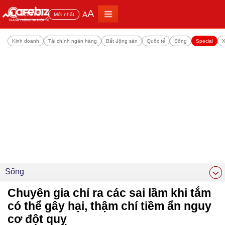
A
A
Đọc nhiều
Mới nhất
Kinh doanh
Tài chính ngân hàng
Bất động sản
Quốc tế
Sống
Special
X
Sống
Chuyên gia chỉ ra các sai lầm khi tắm
có thể gây hại, thậm chí tiềm ẩn nguy
cơ đột quỵ