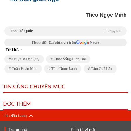
Theo Ngọc Minh
Theo
Tổ Quốc
Copy link
Theo dõi Cafebiz.vn trên
Từ khóa:
Nguy Cơ Đột Quỵ
Cuộc Sống Hiện Đại
Tuần Hoàn Máu
Tắm Nước Lạnh
Tắm Quá Lâu
TIN CÙNG CHUYÊN MỤC
ĐỌC THÊM
Lên đầu trang
Trang chủ
Kinh tế vĩ mô