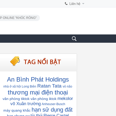
Liên hệ
P ONLINE "KHÓC RÒNG"
An Bình Phát Holdings
Ratan Tata
nhà ở xã hội Long Biên
vỏ não
thương mại điện thoại
mekolor
văn phòng tiktok
văn phòng iktok
võ Xuân trường
Anheuser-Busch
hạn sử dụng đất
máy quang khắc
từ thứ
Pierre Castel
hạn chung cư