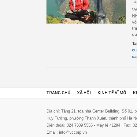
14
Vớ
Nh
vỏ
tr
qu
Ta
qu
sá
TRANG CHỦ
XÃ HỘI
KINH TẾ VĨ MÔ
K
Địa chỉ: Tầng 21, tòa nhà Center Building. Số 01,
Huy Tưởng, phường Thanh Xuân, thành phố Hà N
Điện thoại: 024 7309 5555 - Máy lẻ 41294 | Fax: 
Email: info@vccorp.vn