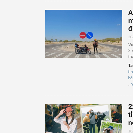
A
m
đ
20
Vớ
2 
tr
Ta
tí
hà
,
n
2
t
n
16