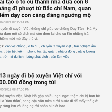
ải tạo ô tô cũ thành nhà đưa con 8
háng đi phượt từ Bắc chí Nam, quan
iểm dạy con càng đáng ngưỡng mộ
/04/2021 02:15:14 PM
uyến đi xuyên Việt không chỉ giúp vợ chồng Duy Tân - Hà My
ỏa đam mê xê dịch mà còn đem lại cho cu Kin những trải
hiệm mới mẻ đầy thú vị.
,
,
,
gs:
cặp vợ chồng
ô tô cũ
chuyến đi xuyên việt
trải nghiệm ẩm
,
,
,
,
ực
tiền tiết kiệm
phong tục tập quán
nhà di động
năng lượng
,
,
,
t trời
đi du lịch
bùng phát dịch
bàn làm việc
13 ngày đi bộ xuyên Việt chỉ với
00.000 đồng trong túi
/05/2019 08:47:00 PM
 bộ xuyên Việt, Nhật Hà gặp nhiều nghi ngờ, thậm chí bị bạn bè
i là 'tâm thần', song cậu vẫn mỉm cười bước đi để thấy thế giới
y rộng lớn và lòng người nhân ái biết bao.