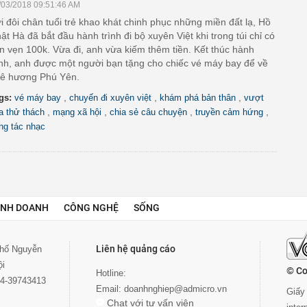
/03/2018 09:51:46 AM
i đôi chân tuổi trẻ khao khát chinh phục những miền đất lạ, Hồ
ật Hà đã bắt đầu hành trình đi bộ xuyên Việt khi trong túi chỉ có
n vẹn 100k. Vừa đi, anh vừa kiếm thêm tiền. Kết thúc hành
ình, anh được một người bạn tặng cho chiếc vé máy bay để về
ê hương Phú Yên.
,
,
,
gs:
vé máy bay
chuyến đi xuyên việt
khám phá bản thân
vượt
,
,
,
,
a thử thách
mạng xã hội
chia sẻ câu chuyện
truyền cảm hứng
ng tác nhạc
INH DOANH
CÔNG NGHỆ
SỐNG
Liên hệ quảng cáo
 phố Nguyễn
ội
© Co
Hotline:
024-39743413
Email:
doanhnghiep@admicro.vn
Giấy 
Chat với tư vấn viên