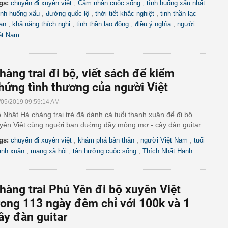
,
,
gs:
chuyến đi xuyên việt
Cảm nhận cuộc sống
tình huống xấu nhất
,
,
,
ình huống xấu
đường quốc lộ
thời tiết khắc nghiệt
tinh thần lạc
,
,
,
,
an
khả năng thích nghi
tinh thần lao động
điều ý nghĩa
người
ệt Nam
hàng trai đi bộ, viết sách để kiểm
hứng tình thương của người Việt
/05/2019 09:59:14 AM
 Nhật Hà chàng trai trẻ đã dành cả tuổi thanh xuân để đi bộ
yên Việt cùng người bạn đường đầy mộng mơ - cây đàn guitar.
,
,
,
gs:
chuyến đi xuyên việt
khám phá bản thân
người Việt Nam
tuổi
,
,
,
anh xuân
mạng xã hội
tận hưởng cuộc sống
Thích Nhất Hạnh
hàng trai Phú Yên đi bộ xuyên Việt
rong 113 ngày đêm chỉ với 100k và 1
ây đàn guitar