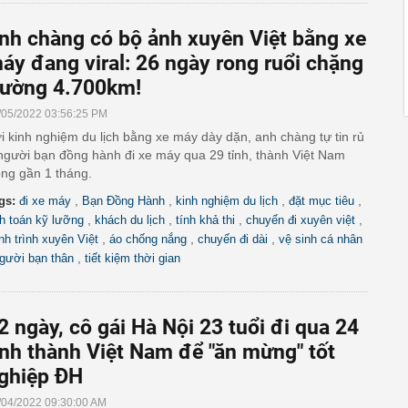
nh chàng có bộ ảnh xuyên Việt bằng xe
áy đang viral: 26 ngày rong ruổi chặng
ường 4.700km!
/05/2022 03:56:25 PM
i kinh nghiệm du lịch bằng xe máy dày dặn, anh chàng tự tin rủ
người bạn đồng hành đi xe máy qua 29 tỉnh, thành Việt Nam
ong gần 1 tháng.
,
,
,
,
gs:
đi xe máy
Bạn Đồng Hành
kinh nghiệm du lịch
đặt mục tiêu
,
,
,
,
nh toán kỹ lưỡng
khách du lịch
tính khả thi
chuyến đi xuyên việt
,
,
,
nh trình xuyên Việt
áo chống nắng
chuyến đi dài
vệ sinh cá nhân
,
gười bạn thân
tiết kiệm thời gian
2 ngày, cô gái Hà Nội 23 tuổi đi qua 24
ỉnh thành Việt Nam để "ăn mừng" tốt
ghiệp ĐH
/04/2022 09:30:00 AM