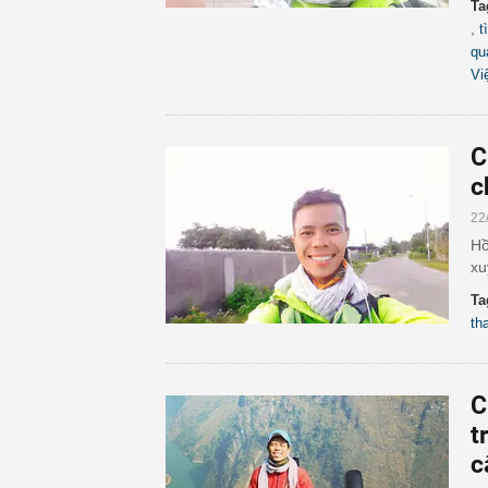
Ta
,
t
qu
Vi
C
c
22
Hồ
xu
Ta
th
C
t
c