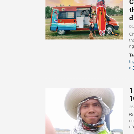
C
t
đ
06
Ch
th
ng
Ta
th
mặ
1
1
26
Đi
co
nà