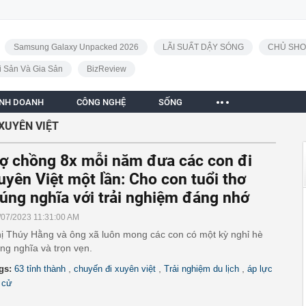
Samsung Galaxy Unpacked 2026
LÃI SUẤT DẬY SÓNG
CHỦ SHO
i Sản Và Gia Sản
BizReview
INH DOANH
CÔNG NGHỆ
SỐNG
XUYÊN VIỆT
ợ chồng 8x mỗi năm đưa các con đi
uyên Việt một lần: Cho con tuổi thơ
úng nghĩa với trải nghiệm đáng nhớ
/07/2023 11:31:00 AM
ị Thúy Hằng và ông xã luôn mong các con có một kỳ nghỉ hè
ng nghĩa và trọn vẹn.
,
,
,
gs:
63 tỉnh thành
chuyến đi xuyên việt
Trải nghiệm du lịch
áp lực
i cử