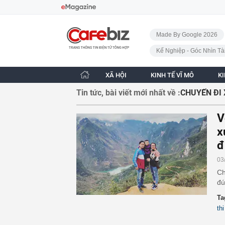
Bỏ qua điều hướng
CafeBiz - Trang chủ
Made By Google 2026
Kế Nghiệp - Góc Nhìn Tà
XÃ HỘI
KINH TẾ VĨ MÔ
K
Tin tức, bài viết mới nhất về :
CHUYẾN ĐI 
V
x
đ
03
Ch
đú
Ta
th