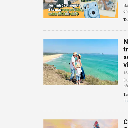
Bả
ch
Ta
N
t
x
v
15
Đư
bà
Ta
nh
C