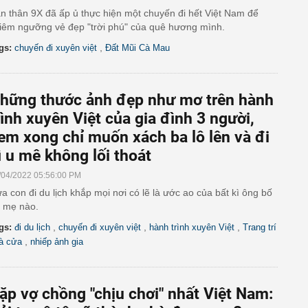
n thân 9X đã ấp ủ thực hiện một chuyến đi hết Việt Nam để
iêm ngưỡng vẻ đẹp "trời phú" của quê hương mình.
,
gs:
chuyến đi xuyên việt
Đất Mũi Cà Mau
hững thước ảnh đẹp như mơ trên hành
rình xuyên Việt của gia đình 3 người,
em xong chỉ muốn xách ba lô lên và đi
ì u mê không lối thoát
/04/2022 05:56:00 PM
a con đi du lịch khắp mọi nơi có lẽ là ước ao của bất kì ông bố
 mẹ nào.
,
,
,
gs:
đi du lịch
chuyến đi xuyên việt
hành trình xuyên Việt
Trang trí
,
à cửa
nhiếp ảnh gia
ặp vợ chồng "chịu chơi" nhất Việt Nam: