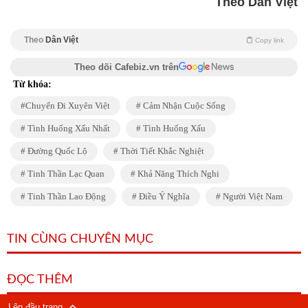
Theo Dân Việt
Theo
Dân Việt
Copy link
Theo dõi Cafebiz.vn trên
Từ khóa:
Chuyến Đi Xuyên Việt
Cảm Nhận Cuộc Sống
Tình Huống Xấu Nhất
Tình Huống Xấu
Đường Quốc Lộ
Thời Tiết Khắc Nghiệt
Tinh Thần Lạc Quan
Khả Năng Thích Nghi
Tinh Thần Lao Động
Điều Ý Nghĩa
Người Việt Nam
TIN CÙNG CHUYÊN MỤC
ĐỌC THÊM
Lên đầu trang