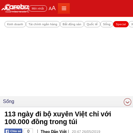
A
A
Đọc nhiều
Mới nhất
Kinh doanh
Tài chính ngân hàng
Bất động sản
Quốc tế
Sống
Special
X
Sống
113 ngày đi bộ xuyên Việt chỉ với
100.000 đồng trong túi
|
|
0
Theo Dân Việt
20:47 26/05/2019