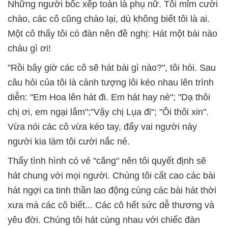
Những người bốc xếp toàn là phụ nữ. Tôi mỉm cười
chào, các cô cũng chào lại, dù không biết tôi là ai.
Một cô thấy tôi có đàn nên đề nghị: Hát một bài nào
cháu gì ơi!
"Rồi bây giờ các cô sẽ hát bài gì nào?", tôi hỏi. Sau
câu hỏi của tôi là cảnh tượng lôi kéo nhau lên trình
diễn: "Em Hoa lên hát đi. Em hát hay nè"; "Dạ thôi
chị ơi, em ngại lắm";"Vậy chị Lụa đi"; "Ôi thôi xin".
Vừa nói các cô vừa kéo tay, đẩy vai người này
người kia làm tôi cười nắc nẻ.
Thấy tình hình có vẻ "căng" nên tôi quyết định sẽ
hát chung với mọi người. Chúng tôi cất cao các bài
hát ngợi ca tinh thần lao động cùng các bài hát thời
xưa mà các cô biết... Các cô hết sức dễ thương và
yêu đời. Chúng tôi hát cùng nhau với chiếc đàn