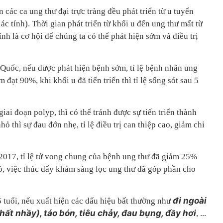
 các ca ung thư đại trực tràng đều phát triển từ u tuyến
c tính). Thời gian phát triển từ khối u đến ung thư mất từ
nh là cơ hội để chúng ta có thể phát hiện sớm và điều trị
 Quốc, nếu được phát hiện bệnh sớm, tỉ lệ bệnh nhân ung
 đạt 90%, khi khối u đã tiến triển thì tỉ lệ sống sót sau 5
iai đoạn polyp, thì có thể tránh được sự tiến triển thành
hỏ thì sự đau đớn nhẹ, tỉ lệ điều trị can thiệp cao, giảm chi
017, tỉ lệ tử vong chung của bệnh ung thư đã giảm 25%
đó, việc thúc đẩy khám sàng lọc ung thư đã góp phần cho
đi ngoài
 tuổi, nếu xuất hiện các dấu hiệu bất thường như
ất nhầy), táo bón, tiêu chảy, đau bụng, đầy hơi
, ...