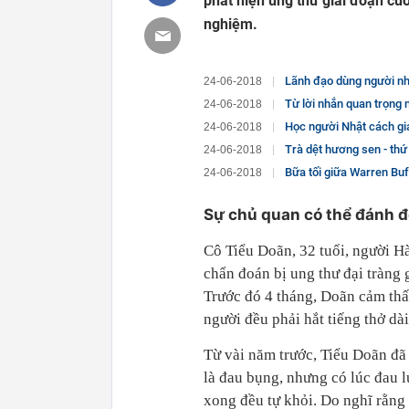
phát hiện ung thư giai đoạn cuố
nghiệm.
Lãnh đạo dùng người nhất định
24-06-2018
Từ lời nhắn quan trọng nhất của thiên tài vật 
24-06-2018
Học người Nhật cách giả
24-06-2018
Trà dệt hương sen - thứ
24-06-2018
Bữa tối giữa Warren Buff
24-06-2018
Sự chủ quan có thể đánh 
Cô Tiểu Doãn, 32 tuổi, người H
chẩn đoán bị ung thư đại tràng g
Trước đó 4 tháng, Doãn cảm thấ
người đều phải hắt tiếng thở dài
Từ vài năm trước, Tiểu Doãn đã
là đau bụng, nhưng có lúc đau 
xong đều tự khỏi. Do nghĩ rằng