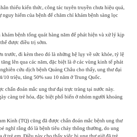
hân thiếu kiến thức, công tác tuyên truyền chưa hiệu quả,
sự nguy hiểm của bệnh để chăm chỉ khám bệnh sàng lọc
 khám bệnh tổng quát hàng năm để phát hiện và xử lý kịp
 thể được điều trị sớm.
n trước, đi kèm theo đó là những hệ lụy về sức khỏe, tỷ lệ
 tăng lên qua các năm, đặc biệt là ở các vùng kinh tế phát
m nghiên cứu dịch bệnh Quảng Châu cho thấy, ung thư đại
 34/10 triệu, tăng 50% sau 10 năm ở Trung Quốc.
c chẩn đoán mắc ung thư đại trực tràng tại nước này.
ngày càng trẻ hóa, đặc biệt phổ biến ở nhóm người khoảng
 Nam Kinh (TQ) cũng đã được chẩn đoán mắc bệnh ung thư
 bé nghĩ rằng đó là bệnh tiêu chảy thông thường, do ung
ra ở trẻ em. Điều này cho thấy việc bị ung thư giờ đã trẻ