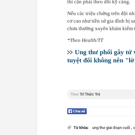
thì cần phải theo dõi kỹ càng.
Nếu các triệu chứng trên đột nh
cơ cao như tiền sử gia đình bị 
chưa thường xuyên khám kiểm tra
*Theo Health/TT
Ung thư phổi gây tử
tuyệt đối không nên "lờ
Theo
Trí Thức Trẻ
,
Từ khóa:
ung thư giai đoạn cuối