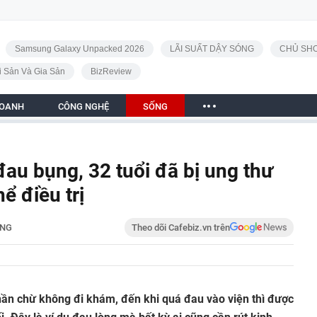
Samsung Galaxy Unpacked 2026
LÃI SUẤT DẬY SÓNG
CHỦ SHO
i Sản Và Gia Sản
BizReview
DOANH
CÔNG NGHỆ
SỐNG
đau bụng, 32 tuổi đã bị ung thư
ể điều trị
NG
Theo dõi Cafebiz.vn trên
hần chừ không đi khám, đến khi quá đau vào viện thì được