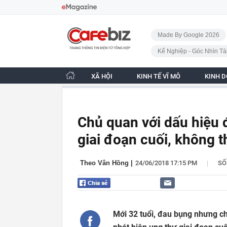
Bỏ qua điều hướng
CafeBiz - Trang chủ
Made By Google 2026
Kế Nghiệp - Góc Nhìn Tà
XÃ HỘI
KINH TẾ VĨ MÔ
KINH 
Chủ quan với dấu hiệu 
giai đoạn cuối, không th
|
Theo Vân Hồng
|
24/06/2018 17:15 PM
SỐ
Mới 32 tuổi, đau bụng nhưng c