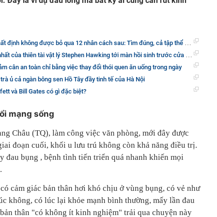
i. Đây là ví dụ đau lòng mà bất kỳ ai cũng cần rút kinh
 không được bỏ qua 12 nhân cách sau: Tìm đúng, cả tập thể sẽ “lên như diều gặp gió”
lý Stephen Hawking tới màn hồi sinh trước cửa địa ngục của cỗ xe tăng Đức: Hãy nhìn lên những vì sao và đừng nhìn xuống dưới chân...
m cân an toàn chỉ bằng việc thay đổi thói quen ăn uống trong ngày
 trà ủ cả ngàn bông sen Hồ Tây đầy tinh tế của Hà Nội
ett và Bill Gates có gì đặc biệt?
đổi mạng sống
àng Châu (TQ), làm công việc văn phòng, mới đây được
iai đoạn cuối, khối u lưu trú không còn khả năng điều trị.
y đau bụng , bệnh tình tiến triển quá nhanh khiến mọi
.
 có cảm giác bản thân hơi khó chịu ở vùng bụng, có vẻ như
lúc không, có lúc lại khỏe mạnh bình thường, mấy lần đau
 bản thân "có không ít kinh nghiệm" trải qua chuyện này