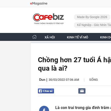
Bỏ qua điều hướng
CafeBiz - Trang chủ
Made By Google 2026
Kế Nghiệp - Góc Nhìn Tà
XÃ HỘI
KINH TẾ VĨ MÔ
KINH 
Chồng hơn 27 tuổi Á hậ
qua là ai?
|
Dun
|
30/03/2022 07:06 AM
SỐNG
Là con trai trong gia đình trâm