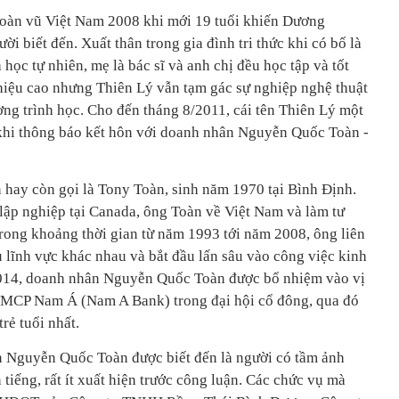
oàn vũ Việt Nam 2008 khi mới 19 tuổi khiến Dương
i biết đến. Xuất thân trong gia đình tri thức khi có bố là
học tự nhiên, mẹ là bác sĩ và anh chị đều học tập và tốt
hiệu cao nhưng Thiên Lý vẫn tạm gác sự nghiệp nghệ thuật
g trình học. Cho đến tháng 8/2011, cái tên Thiên Lý một
 khi thông báo kết hôn với doanh nhân Nguyễn Quốc Toàn -
ay còn gọi là Tony Toàn, sinh năm 1970 tại Bình Định.
 lập nghiệp tại Canada, ông Toàn về Việt Nam và làm tư
ong khoảng thời gian từ năm 1993 tới năm 2008, ông liên
u lĩnh vực khác nhau và bắt đầu lấn sâu vào công việc kinh
014, doanh nhân Nguyễn Quốc Toàn được bổ nhiệm vào vị
MCP Nam Á (Nam A Bank) trong đại hội cổ đông, qua đó
rẻ tuổi nhất.
n Nguyễn Quốc Toàn được biết đến là người có tầm ảnh
tiếng, rất ít xuất hiện trước công luận. Các chức vụ mà