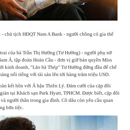
- chủ tịch HĐQT Nam A Bank - người chồng có gia thế
trai của bà Trần Thị Hường (Tư Hường) - người phụ nữ
Nam Á, tập đoàn Hoàn Cầu - đơn vị giữ bản quyền Miss
iới kinh doanh, "Lão bà Thép" Tư Hường đứng đầu đế chế
àng nổi tiếng với tài sản lên tới hàng trăm triệu USD.
 kết hôn với Á hậu Thiên Lý. Đám cưới của cặp đôi
đơn giản tại Khách sạn Park Hyatt, TPHCM. Được biết, cặp đôi
́t và người thân trong gia đình. Cô dâu còn yêu cầu quan
g bữa tiệc.