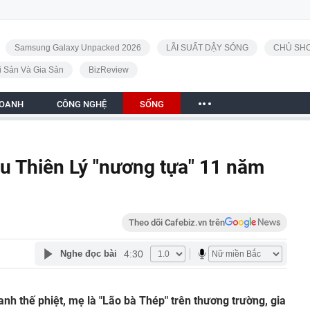
Samsung Galaxy Unpacked 2026
LÃI SUẤT DẬY SÓNG
CHỦ SHO
i Sản Và Gia Sản
BizReview
DOANH
CÔNG NGHỆ
SỐNG
u Thiên Lý "nương tựa" 11 năm
Theo dõi Cafebiz.vn trên
4:30
Nghe đọc bài
 anh thế phiệt, mẹ là "Lão bà Thép" trên thương trường, gia