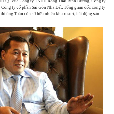
h HĐQT của Công ty TNHH Rồng Thái Bình Dương, Công ty
Công ty cổ phần Sài Gòn Nhà Đất, Tổng giám đốc công ty
 đó ông Toàn còn sở hữu nhiều khu resort, bất động sản