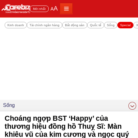
A
A
Đọc nhiều
Mới nhất
Kinh doanh
Tài chính ngân hàng
Bất động sản
Quốc tế
Sống
Special
X
Sống
Choáng ngợp BST ‘Happy’ của
thương hiệu đồng hồ Thuỵ Sĩ: Màn
khiêu vũ của kim cương và ngọc quý