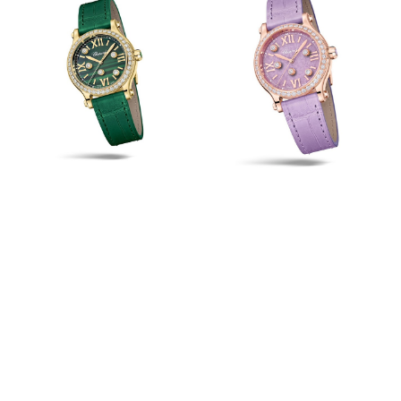
Vũ điệu của kim cương tự do đồng điệu hoàn hảo
với sân khấu bảo ngọc và bộ vỏ vàng có đạo đức
33mm (5 viên) hoặc thép Lucent Steel™ 36mm (7
viên). Toàn bộ loạt Happy Sport mới được trang bị
bộ chuyển động lên cót tự động để đáp ứng cuộc
sống năng động của quý cô.