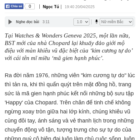
|
|
0
Ngọc Tú
19:40 20/04/2025
Nghe đọc bài
3:11
Tại Watches & Wonders Geneva 2025, một lần nữa,
BST mới của nhà Chopard lại khuấy đảo giới mộ
điệu với màn khiêu vũ đặc biệt của ‘kim cương tự do’
với cái tên mĩ miều ‘mã gien hạnh phúc’.
Ra đời năm 1976, những viên "kim cương tự do" lúc
thì tản ra, khi thì quấn quýt trên mặt đồng hồ, trang
sức là mã gien hạnh phúc kết nối những bộ sưu tập
'Happy' của Chopard. Trên chân đế tinh chế không
ngừng xoay tròn giữa hai lớp kính, chúng khiêu vũ
cùng đôi tay, ánh sáng và vẻ thanh lịch trong những
chuyển động vô tận, tượng trưng cho sự tự do của
những quý cô hiện đại luôn làm chủ cuộc sống, luôn