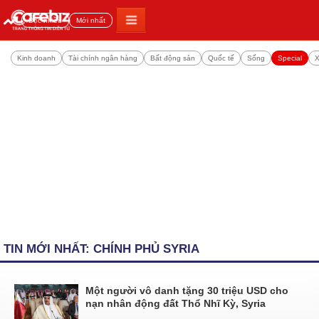
Đọc nhiều
Mới nhất
Kinh doanh
Tài chính ngân hàng
Bất động sản
Quốc tế
Sống
Special
X
TIN MỚI NHẤT: CHÍNH PHỦ SYRIA
Một người vô danh tặng 30 triệu USD cho
nạn nhân động đất Thổ Nhĩ Kỳ, Syria