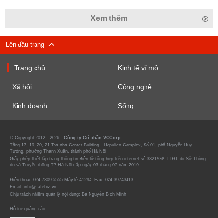
Xem thêm
Lên đầu trang
Trang chủ
Kinh tế vĩ mô
Xã hội
Công nghệ
Kinh doanh
Sống
© Copyright 2012 - 2026 -
Công ty Cổ phần VCCorp.
Tầng 17, 19, 20, 21 Toà nhà Center Building - Hapulico Complex, Số 01, phố Nguyễn Huy
Tưởng, phường Thanh Xuân, thành phố Hà Nội
Giấy phép thiết lập trang thông tin điện tử tổng hợp trên internet số 3321/GP-TTĐT do Sở Thông
tin và Truyền thông TP Hà Nội cấp ngày 03 tháng 07 năm 2019.
Điện thoại: 024 7309 5555 Máy lẻ 41294. Fax: 024-39743413
Email: info@cafebiz.vn
Chịu trách nhiệm quản lý nội dung: Bà Nguyễn Bích Minh
Hỗ trợ quảng cáo: