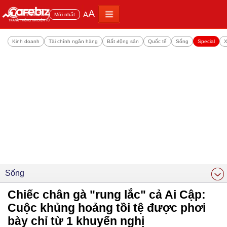
A
A
Đọc nhiều
Mới nhất
Kinh doanh
Tài chính ngân hàng
Bất động sản
Quốc tế
Sống
Special
X
Sống
Chiếc chân gà "rung lắc" cả Ai Cập:
Cuộc khủng hoảng tồi tệ được phơi
bày chỉ từ 1 khuyến nghị