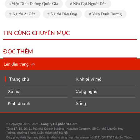
Viện Dinh Dưỡng Quốc Gia
Kêu Gọi Người Dân
Người Ai Cập
Người Đàn Ông
Viện Dinh Dưỡng
TIN CÙNG CHUYÊN MỤC
ĐỌC THÊM
Lên đầu trang
Trang chủ
Kinh tế vĩ mô
Xã hội
Công nghệ
Kinh doanh
Sống
© Copyright 2012 - 2026 -
Công ty Cổ phần VCCorp.
Tầng 17, 19, 20, 21 Toà nhà Center Building - Hapulico Complex, Số 01, phố Nguyễn Huy
Tưởng, phường Thanh Xuân, thành phố Hà Nội
Giấy phép thiết lập trang thông tin điện tử tổng hợp trên internet số 3321/GP-TTĐT do Sở Thông