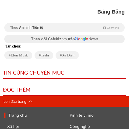
Băng Băng
Theo
An ninh Tiền tệ
Copy link
Theo dõi Cafebiz.vn trên
Từ khóa:
Elon Musk
Tesla
Xe Điện
TIN CÙNG CHUYÊN MỤC
ĐỌC THÊM
Lên đầu trang
Trang chủ
Kinh tế vĩ mô
Xã hội
Công nghệ