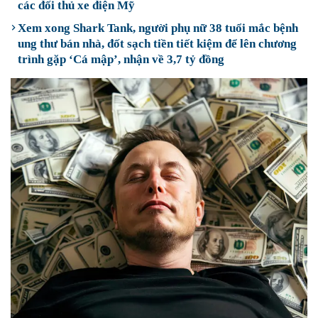
các đối thủ xe điện Mỹ
Xem xong Shark Tank, người phụ nữ 38 tuổi mắc bệnh
ung thư bán nhà, đốt sạch tiền tiết kiệm để lên chương
trình gặp ‘Cá mập’, nhận về 3,7 tỷ đồng