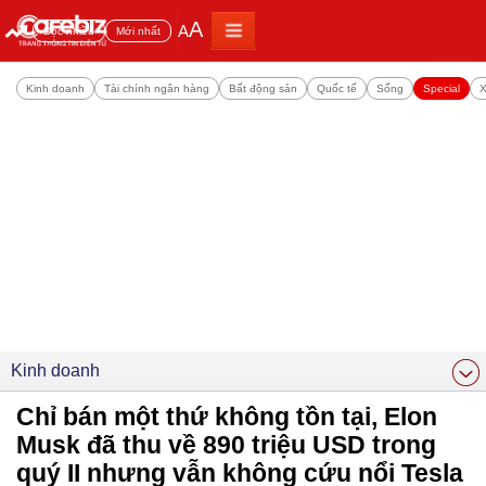
A
A
Đọc nhiều
Mới nhất
Kinh doanh
Tài chính ngân hàng
Bất động sản
Quốc tế
Sống
Special
X
Kinh doanh
Chỉ bán một thứ không tồn tại, Elon
Musk đã thu về 890 triệu USD trong
quý II nhưng vẫn không cứu nổi Tesla