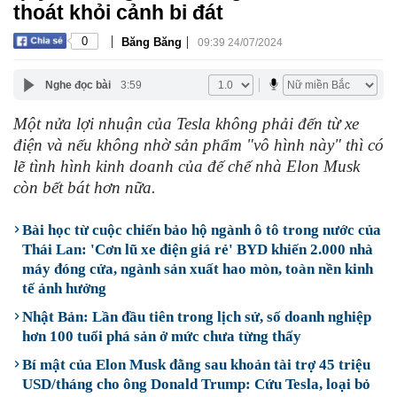
thoát khỏi cảnh bi đát
|
|
0
Băng Băng
09:39 24/07/2024
Nghe đọc bài
3:59
Một nửa lợi nhuận của Tesla không phải đến từ xe
điện và nếu không nhờ sản phẩm "vô hình này" thì có
lẽ tình hình kinh doanh của đế chế nhà Elon Musk
còn bết bát hơn nữa.
Bài học từ cuộc chiến bảo hộ ngành ô tô trong nước của
Thái Lan: 'Cơn lũ xe điện giá rẻ' BYD khiến 2.000 nhà
máy đóng cửa, ngành sản xuất hao mòn, toàn nền kinh
tế ảnh hưởng
Nhật Bản: Lần đầu tiên trong lịch sử, số doanh nghiệp
hơn 100 tuổi phá sản ở mức chưa từng thấy
Bí mật của Elon Musk đằng sau khoản tài trợ 45 triệu
USD/tháng cho ông Donald Trump: Cứu Tesla, loại bỏ