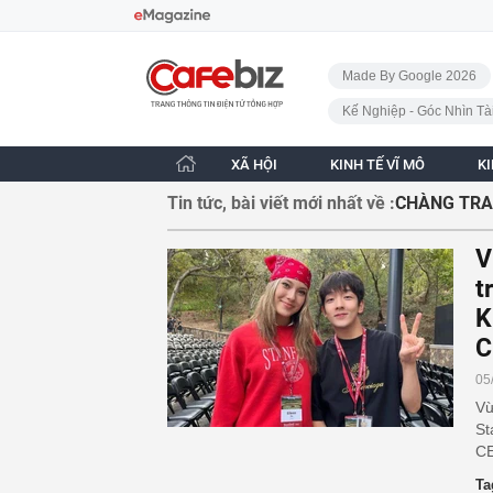
Bỏ qua điều hướng
CafeBiz - Trang chủ
Made By Google 2026
Kế Nghiệp - Góc Nhìn Tà
XÃ HỘI
KINH TẾ VĨ MÔ
K
Tin tức, bài viết mới nhất về :
CHÀNG TRA
V
t
K
C
05
Vừ
St
CE
Ta