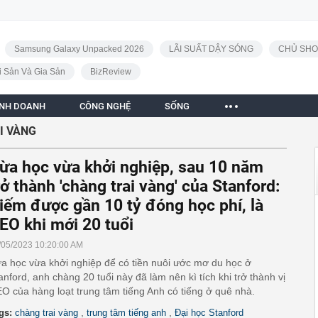
Samsung Galaxy Unpacked 2026
LÃI SUẤT DẬY SÓNG
CHỦ SHO
i Sản Và Gia Sản
BizReview
INH DOANH
CÔNG NGHỆ
SỐNG
I VÀNG
ừa học vừa khởi nghiệp, sau 10 năm
rở thành 'chàng trai vàng' của Stanford:
iếm được gần 10 tỷ đóng học phí, là
EO khi mới 20 tuổi
/05/2023 10:20:00 AM
a học vừa khởi nghiệp để có tiền nuôi ước mơ du học ở
anford, anh chàng 20 tuổi này đã làm nên kì tích khi trở thành vị
O của hàng loạt trung tâm tiếng Anh có tiếng ở quê nhà.
,
,
gs:
chàng trai vàng
trung tâm tiếng anh
Đại học Stanford