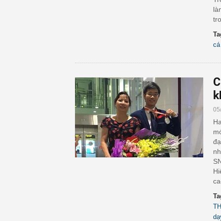
là
tr
Ta
cá
C
k
05
Ha
mớ
đạ
nh
SN
Hi
ca
Ta
TH
dạ