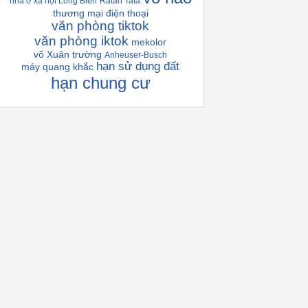
nhà ở xã hội Long Biên
Ratan Tata
thương mại điện thoại
văn phòng tiktok
văn phòng iktok
mekolor
võ Xuân trường
Anheuser-Busch
hạn sử dụng đất
máy quang khắc
hạn chung cư