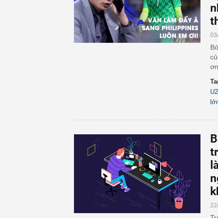
n
t
03
Bó
củ
ơn
Ta
U2
lớ
B
t
l
n
k
22
Tr