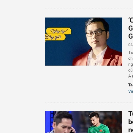
‘
G
G
04
Từ
ch
ng
củ
Á 
Ta
Vi
T
b
n