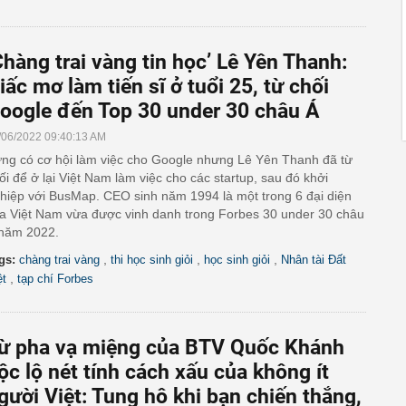
Chàng trai vàng tin học’ Lê Yên Thanh:
iấc mơ làm tiến sĩ ở tuổi 25, từ chối
oogle đến Top 30 under 30 châu Á
/06/2022 09:40:13 AM
ng có cơ hội làm việc cho Google nhưng Lê Yên Thanh đã từ
ối để ở lại Việt Nam làm việc cho các startup, sau đó khởi
hiệp với BusMap. CEO sinh năm 1994 là một trong 6 đại diện
a Việt Nam vừa được vinh danh trong Forbes 30 under 30 châu
năm 2022.
,
,
,
gs:
chàng trai vàng
thi học sinh giỏi
học sinh giỏi
Nhân tài Đất
,
ệt
tạp chí Forbes
ừ pha vạ miệng của BTV Quốc Khánh
ộc lộ nét tính cách xấu của không ít
gười Việt: Tung hô khi bạn chiến thắng,