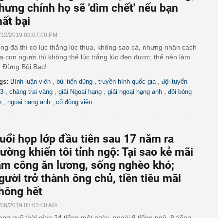
hưng chính họ sẽ 'dìm chết' nếu bạn
hất bại
/12/2019 09:07:00 PM
ng đá thì có lúc thắng lúc thua, không sao cả, nhưng nhân cách
a con người thì không thể lúc trắng lúc đen được; thế nên làm
 Đừng Bội Bạc!
,
,
,
gs:
Bình luận viên
bùi tiến dũng
truyền hình quốc gia
đội tuyển
,
,
,
,
3
chàng trai vàng
giải Ngoại hạng
giải ngoại hạng anh
đội bóng
,
,
n
ngoại hạng anh
cổ động viên
uổi họp lớp đầu tiên sau 17 năm ra
rường khiến tôi tỉnh ngộ: Tại sao kẻ mãi
àm công ăn lương, sống nghèo khó;
gười trở thành ông chủ, tiền tiêu mãi
hông hết
/06/2019 08:03:00 AM
ong quỹ thời gian 24 tiếng một ngày, ngoài 8 tiếng ngủ, 8 tiếng