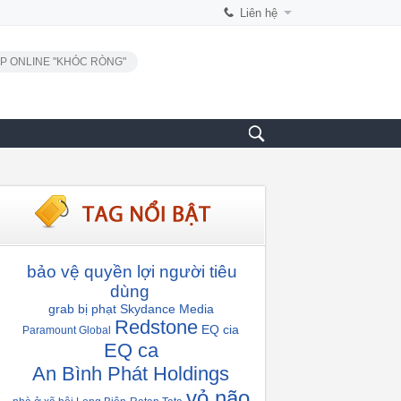
Liên hệ
P ONLINE "KHÓC RÒNG"
bảo vệ quyền lợi người tiêu
dùng
grab bị phạt
Skydance Media
Redstone
EQ cia
Paramount Global
EQ ca
An Bình Phát Holdings
vỏ não