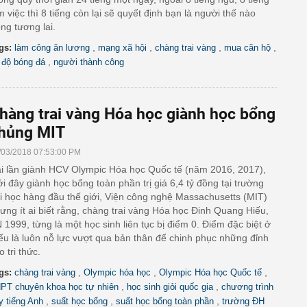
m việc thì 8 tiếng còn lại sẽ quyết định bạn là người thế nào
ong tương lai.
,
,
,
,
gs:
làm công ăn lương
mạng xã hội
chàng trai vàng
mua căn hộ
,
 độ bóng đá
người thành công
hàng trai vàng Hóa học giành học bổng
hủng MIT
/03/2018 07:53:00 PM
i lần giành HCV Olympic Hóa học Quốc tế (năm 2016, 2017),
i đây giành học bổng toàn phần trị giá 6,4 tỷ đồng tại trường
i học hàng đầu thế giới, Viện công nghệ Massachusetts (MIT)
ưng ít ai biết rằng, chàng trai vàng Hóa học Đinh Quang Hiếu,
 1999, từng là một học sinh liên tục bị điểm 0. Điểm đặc biệt ở
ếu là luôn nỗ lực vượt qua bản thân để chinh phục những đỉnh
o tri thức.
,
,
,
gs:
chàng trai vàng
Olympic hóa học
Olympic Hóa học Quốc tế
,
,
PT chuyên khoa học tự nhiên
học sinh giỏi quốc gia
chương trình
,
,
,
y tiếng Anh
suất học bổng
suất học bổng toàn phần
trường ĐH