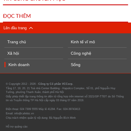
ĐỌC THÊM
Lên đầu trang
Trang chủ
Kinh tế vĩ mô
Xã hội
Công nghệ
Kinh doanh
Sống
© Copyright 2012 - 2026 -
Công ty Cổ phần VCCorp.
Tầng 17, 19, 20, 21 Toà nhà Center Building - Hapulico Complex, Số 01, phố Nguyễn Huy
Tưởng, phường Thanh Xuân, thành phố Hà Nội
Giấy phép thiết lập trang thông tin điện tử tổng hợp trên internet số 3321/GP-TTĐT do Sở Thông
tin và Truyền thông TP Hà Nội cấp ngày 03 tháng 07 năm 2019.
Điện thoại: 024 7309 5555 Máy lẻ 41294. Fax: 024-39743413
Email: info@cafebiz.vn
Chịu trách nhiệm quản lý nội dung: Bà Nguyễn Bích Minh
Hỗ trợ quảng cáo: