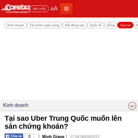
A
A
Đọc nhiều
Mới nhất
Kinh doanh
Tài chính ngân hàng
Bất động sản
Quốc tế
Sống
Special
X
Kinh doanh
Tại sao Uber Trung Quốc muốn lên
sàn chứng khoán?
|
|
0
Minh Giang
17:06 08/09/2015