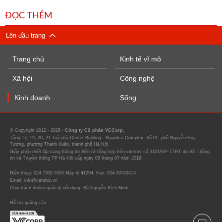
ĐỌC THÊM
Lên đầu trang
Trang chủ
Kinh tế vĩ mô
Xã hội
Công nghệ
Kinh doanh
Sống
© Copyright 2012 - 2026 -
Công ty Cổ phần VCCorp.
Tầng 17, 19, 20, 21 Toà nhà Center Building - Hapulico Complex, Số 01, phố Nguyễn Huy
Tưởng, phường Thanh Xuân, thành phố Hà Nội
Giấy phép thiết lập trang thông tin điện tử tổng hợp trên internet số 3321/GP-TTĐT do Sở Thông
tin và Truyền thông TP Hà Nội cấp ngày 03 tháng 07 năm 2019.
Điện thoại: 024 7309 5555 Máy lẻ 41294. Fax: 024-39743413
Email: info@cafebiz.vn
Chịu trách nhiệm quản lý nội dung: Bà Nguyễn Bích Minh
Hỗ trợ quảng cáo: