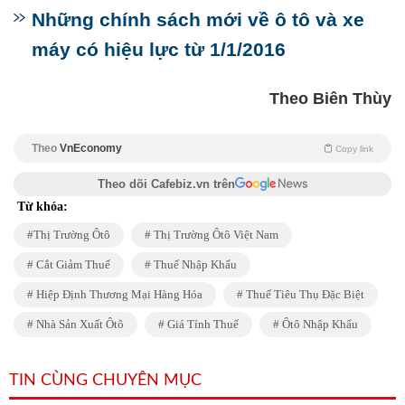
Những chính sách mới về ô tô và xe
máy có hiệu lực từ 1/1/2016
Theo Biên Thùy
Theo
VnEconomy
Copy link
Theo dõi Cafebiz.vn trên
Từ khóa:
Thị Trường Ôtô
Thị Trường Ôtô Việt Nam
Cắt Giảm Thuế
Thuế Nhập Khẩu
Hiệp Định Thương Mại Hàng Hóa
Thuế Tiêu Thụ Đặc Biệt
Nhà Sản Xuất Ôtô
Giá Tính Thuế
Ôtô Nhập Khẩu
TIN CÙNG CHUYÊN MỤC