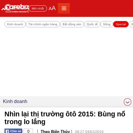
A
A
Đọc nhiều
Mới nhất
Kinh doanh
Tài chính ngân hàng
Bất động sản
Quốc tế
Sống
Special
X
Kinh doanh
Nhìn lại thị trường ôtô 2015: Bùng nổ
trong lo lắng
|
|
0
Theo Biên Thùy
08:27 04/01/2016