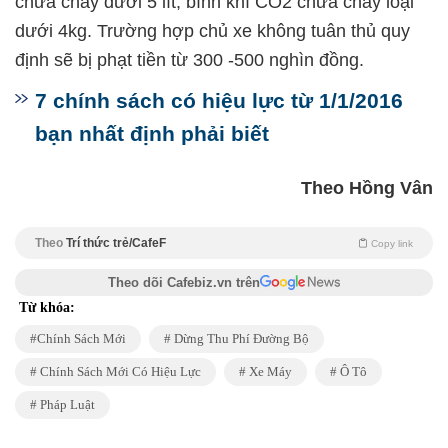
chữa cháy dưới 5 lít, bình khí CO2 chữa cháy loại
dưới 4kg. Trường hợp chủ xe không tuân thủ quy
định sẽ bị phạt tiền từ 300 -500 nghìn đồng.
7 chính sách có hiệu lực từ 1/1/2016
bạn nhất định phải biết
Theo Hồng Vân
Theo
Trí thức trẻ/CafeF
Copy link
Theo dõi Cafebiz.vn trên
Từ khóa:
Chính Sách Mới
Dừng Thu Phí Đường Bộ
Chính Sách Mới Có Hiệu Lực
Xe Máy
Ô Tô
Pháp Luật