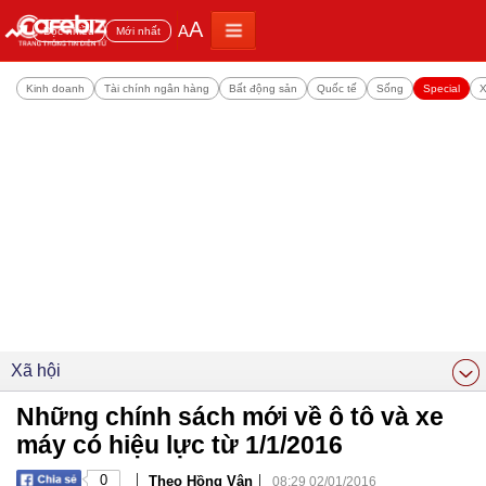
A
A
Đọc nhiều
Mới nhất
Kinh doanh
Tài chính ngân hàng
Bất động sản
Quốc tế
Sống
Special
X
Xã hội
Những chính sách mới về ô tô và xe
máy có hiệu lực từ 1/1/2016
|
|
0
Theo Hồng Vân
08:29 02/01/2016