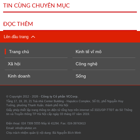
TIN CÙNG CHUYÊN MỤC
ĐỌC THÊM
Lên đầu trang
Trang chủ
Kinh tế vĩ mô
Xã hội
Công nghệ
Kinh doanh
Sống
© Copyright 2012 - 2026 -
Công ty Cổ phần VCCorp.
Tầng 17, 19, 20, 21 Toà nhà Center Building - Hapulico Complex, Số 01, phố Nguyễn Huy
Tưởng, phường Thanh Xuân, thành phố Hà Nội
Giấy phép thiết lập trang thông tin điện tử tổng hợp trên internet số 3321/GP-TTĐT do Sở Thông
tin và Truyền thông TP Hà Nội cấp ngày 03 tháng 07 năm 2019.
Điện thoại: 024 7309 5555 Máy lẻ 41294. Fax: 024-39743413
Email: info@cafebiz.vn
Chịu trách nhiệm quản lý nội dung: Bà Nguyễn Bích Minh