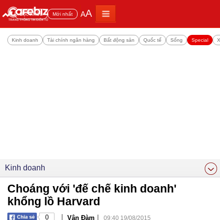
A
A
Đọc nhiều
Mới nhất
Kinh doanh
Tài chính ngân hàng
Bất động sản
Quốc tế
Sống
Special
X
Kinh doanh
Choáng với 'đế chế kinh doanh'
khổng lồ Harvard
|
|
0
Vân Đàm
09:40 19/08/2015