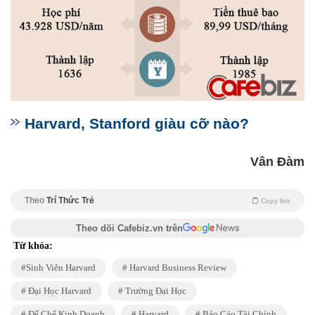
Harvard, Stanford giàu cỡ nào?
Vân Đàm
Theo
Trí Thức Trẻ
Copy link
Theo dõi Cafebiz.vn trên
Từ khóa:
Sinh Viên Harvard
Harvard Business Review
Đại Học Harvard
Trường Đại Học
Đế Chế Kinh Doanh
Harvard
Báo Cáo Tài Chính