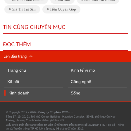
Giá Trị Tài Sản
Tiền Quyên Góp
TIN CÙNG CHUYÊN MỤC
ĐỌC THÊM
Lên đầu trang
Trang chủ
Kinh tế vĩ mô
Xã hội
Công nghệ
Kinh doanh
Sống
© Copyright 2012 - 2026 -
Công ty Cổ phần VCCorp.
Tầng 17, 19, 20, 21 Toà nhà Center Building - Hapulico Complex, Số 01, phố Nguyễn Huy
Tưởng, phường Thanh Xuân, thành phố Hà Nội
Giấy phép thiết lập trang thông tin điện tử tổng hợp trên internet số 3321/GP-TTĐT do Sở Thông
tin và Truyền thông TP Hà Nội cấp ngày 03 tháng 07 năm 2019.