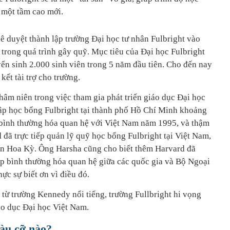
 một tầm cao mới.
 duyệt thành lập trường Đại học tư nhân Fulbright vào
trong quá trình gây quỹ. Mục tiêu của Đại học Fulbright
ển sinh 2.000 sinh viên trong 5 năm đầu tiên. Cho đến nay
ết tài trợ cho trường.
hâm niên trong việc tham gia phát triển giáo dục Đại học
lập học bổng Fulbright tại thành phố Hồ Chí Minh khoảng
 bình thường hóa quan hệ với Việt Nam năm 1995, và thậm
d đã trực tiếp quản lỹ quỹ học bổng Fulbright tại Việt Nam,
uán Hoa Kỳ. Ông Harsha cũng cho biết thêm Harvard đã
úp bình thường hóa quan hệ giữa các quốc gia và Bộ Ngoại
ực sự biết ơn vì điều đó.
 từ trường Kennedy nổi tiếng, trường Fullbright hi vọng
áo dục Đại học Việt Nam.
iàu cỡ nào?