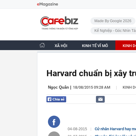
Bỏ qua điều hướng
CafeBiz - Trang chủ
Made By Google 2026
Kế Nghiệp - Góc Nhìn Tà
XÃ HỘI
KINH TẾ VĨ MÔ
KINH 
Harvard chuẩn bị xây t
|
Ngọc Quân
|
18/08/2015 09:28 AM
KINH 
Cử nhân Harvard hay mớ
04-08-2015