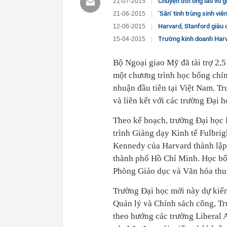
Chuyện đời ông lão vô g
21-07-2015
‘Săn’ tinh trùng sinh vi
21-06-2015
Harvard, Stanford giàu 
12-06-2015
Trường kinh doanh Harv
15-04-2015
Bộ Ngoại giao Mỹ đã tài trợ 2,
một chương trình học bổng chín
nhuận đầu tiên tại Việt Nam. T
và liên kết với các trường Đại 
Theo kế hoạch, trường Đại học 
trình Giảng dạy Kinh tế Fulbri
Kennedy của Harvard thành lập 
thành phố Hồ Chí Minh. Học bổn
Phòng Giáo dục và Văn hóa thu
Trường Đại học mới này dự kiến
Quản lý và Chính sách công, Tr
theo hướng các trường Liberal Ar