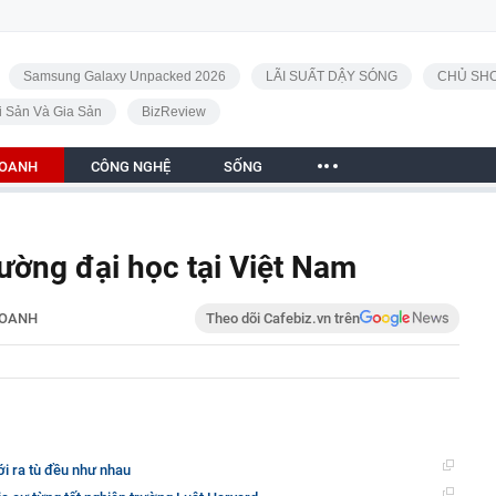
Samsung Galaxy Unpacked 2026
LÃI SUẤT DẬY SÓNG
CHỦ SHO
i Sản Và Gia Sản
BizReview
DOANH
CÔNG NGHỆ
SỐNG
rường đại học tại Việt Nam
DOANH
Theo dõi Cafebiz.vn trên
i ra tù đều như nhau