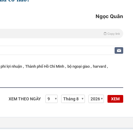
Ngọc Quân
Copy link
,
,
,
,
,
phi lợi nhuận
Thành phố Hồ Chí Minh
bộ ngoại giao
harvard
XEM THEO NGÀY
XEM