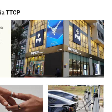
của TTCP
và
a
,
ến