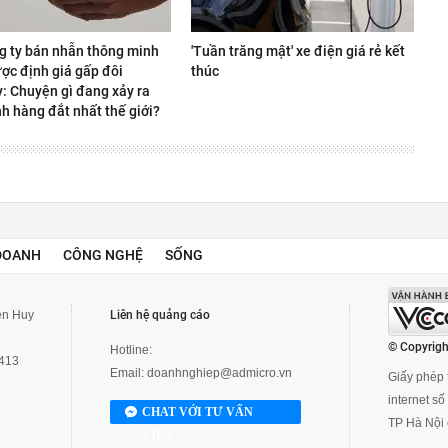
g ty bán nhẫn thông minh
'Tuần trăng mật' xe điện giá rẻ kết
ợc định giá gấp đôi
thúc
y: Chuyện gì đang xảy ra
h hàng đắt nhất thế giới?
DOANH
CÔNG NGHỆ
SỐNG
yễn Huy
Liên hệ quảng cáo
© Copyrigh
Hotline:
3413
Email:
doanhnghiep@admicro.vn
Giấy phép t
internet s
CHAT VỚI TƯ VẤN
TP Hà Nội 
VIÊN