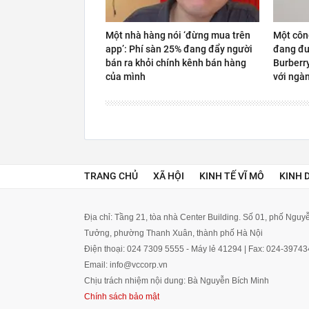
Một nhà hàng nói ‘đừng mua trên
Một côn
app’: Phí sàn 25% đang đẩy người
đang đư
bán ra khỏi chính kênh bán hàng
Burberr
của mình
với ngàn
TRANG CHỦ
XÃ HỘI
KINH TẾ VĨ MÔ
KINH 
Địa chỉ: Tầng 21, tòa nhà Center Building. Số 01, phố Ngu
Tưởng, phường Thanh Xuân, thành phố Hà Nội
Điện thoại: 024 7309 5555 - Máy lẻ 41294 | Fax: 024-3974
Email: info@vccorp.vn
Chịu trách nhiệm nội dung: Bà Nguyễn Bích Minh
Chính sách bảo mật