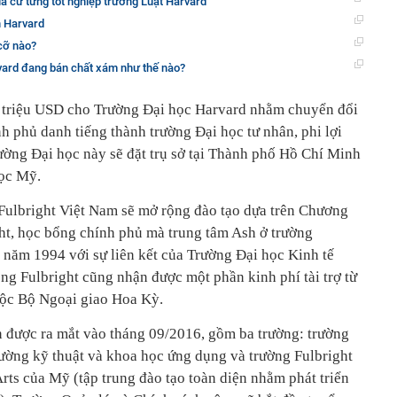
ia cư từng tốt nghiệp trường Luật Harvard
ên Harvard
cỡ nào?
ard đang bán chất xám như thế nào?
5 triệu USD cho Trường Đại học Harvard nhằm chuyển đổi
h phủ danh tiếng thành trường Đại học tư nhân, phi lợi
rường Đại học này sẽ đặt trụ sở tại Thành phố Hồ Chí Minh
học Mỹ.
Fulbright Việt Nam sẽ mở rộng đào tạo dựa trên Chương
ght, học bổng chính phủ mà trung tâm Ash ở trường
năm 1994 với sự liên kết của Trường Đại học Kinh tế
g Fulbright cũng nhận được một phần kinh phí tài trợ từ
ộc Bộ Ngoại giao Hoa Kỳ.
 được ra mắt vào tháng 09/2016, gồm ba trường: trường
ường kỹ thuật và khoa học ứng dụng và trường Fulbright
ts của Mỹ (tập trung đào tạo toàn diện nhằm phát triển