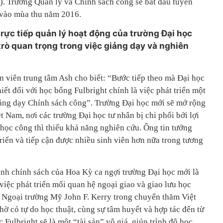
 luận). Trường Quản lý và Chính sách công sẽ bắt đầu tuyển
 vào mùa thu năm 2016.
rực tiếp quản lý hoạt động của trường Đại học
trò quan trọng trong việc giảng dạy và nghiên
n viên trung tâm Ash cho biết: “Bước tiếp theo mà Đại học
iết đối với học bổng Fulbright chính là việc phát triển một
iảng dạy Chính sách công”. Trường Đại học mới sẽ mở rộng
t Nam, nơi các trường Đại học tư nhân bị chi phối bởi lợi
 học công thì thiếu khả năng nghiên cứu. Ông tin tưởng
triển và tiếp cận được nhiều sinh viên hơn nữa trong tương
nh chính sách của Hoa Kỳ ca ngợi trường Đại học mới là
việc phát triển mối quan hệ ngoại giao và giao lưu học
 Ngoại trường Mỹ John F. Kerry trong chuyến thăm Việt
ờ có tự do học thuật, cùng sự tâm huyết và hợp tác đến từ
 Fulbright sẽ là một “tài sản” vô giá, giúp trình độ học