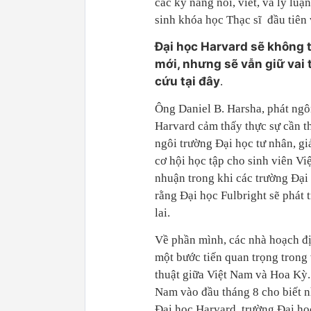
các kỹ năng nói, viết, và lý
sinh khóa học Thạc sĩ đầu tiên
Đại học Harvard sẽ không t
mới, nhưng sẽ vẫn giữ vai 
cứu tại đây
.
Ông Daniel B. Harsha, phát ngô
Harvard cảm thấy thực sự cần th
ngôi trường Đại học tư nhân, g
cơ hội học tập cho sinh viên Việ
nhuận trong khi các trường Đại
rằng Đại học Fulbright sẽ phát 
lai.
Về phần mình, các nhà hoạch đị
một bước tiến quan trọng trong 
thuật giữa Việt Nam và Hoa Kỳ.
Nam vào đầu tháng 8 cho biết nh
Đại học Harvard, trường Đại học