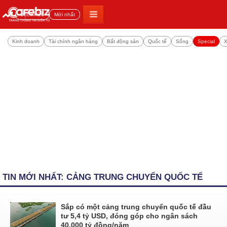
Đọc nhiều
Mới nhất
Kinh doanh
Tài chính ngân hàng
Bất động sản
Quốc tế
Sống
Special
X
TIN MỚI NHẤT: CẢNG TRUNG CHUYỂN QUỐC TẾ
Sắp có một cảng trung chuyển quốc tế đầu
tư 5,4 tỷ USD, đóng góp cho ngân sách
40.000 tỷ đồng/năm