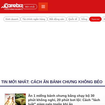
Đọc nhiều
Mới nhất
Kinh doanh
Tài chính ngân hàng
Bất động sản
Quốc tế
Sống
Special
X
TIN MỚI NHẤT: CÁCH ĂN BÁNH CHƯNG KHÔNG BÉO
Ăn 1 miếng bánh chưng bằng chạy bộ 30
phút không nghỉ, 20 phút bơi lội: Cách "lách
luật" giảm calo trước khi ăn