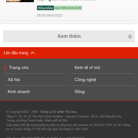
08:00 04/02/2022
Xem thêm
Lên đầu trang
Trang chủ
Kinh tế vĩ mô
Xã hội
Công nghệ
Kinh doanh
Sống
© Copyright 2012 - 2026 -
Công ty Cổ phần VCCorp.
Tầng 17, 19, 20, 21 Toà nhà Center Building - Hapulico Complex, Số 01, phố Nguyễn Huy
Tưởng, phường Thanh Xuân, thành phố Hà Nội
Giấy phép thiết lập trang thông tin điện tử tổng hợp trên internet số 3321/GP-TTĐT do Sở Thông
tin và Truyền thông TP Hà Nội cấp ngày 03 tháng 07 năm 2019.