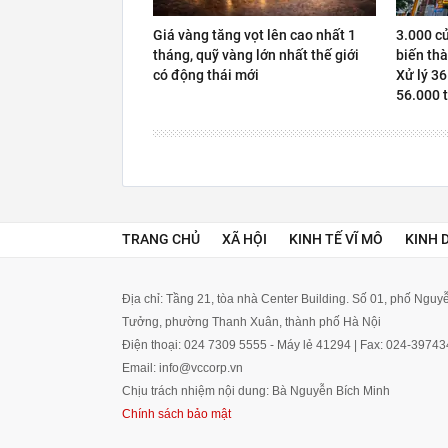
Giá vàng tăng vọt lên cao nhất 1
3.000 c
tháng, quỹ vàng lớn nhất thế giới
biến thà
có động thái mới
Xử lý 36
56.000 t
TRANG CHỦ
XÃ HỘI
KINH TẾ VĨ MÔ
KINH 
Địa chỉ: Tầng 21, tòa nhà Center Building. Số 01, phố Ngu
Tưởng, phường Thanh Xuân, thành phố Hà Nội
Điện thoại: 024 7309 5555 - Máy lẻ 41294 | Fax: 024-3974
Email: info@vccorp.vn
Chịu trách nhiệm nội dung: Bà Nguyễn Bích Minh
Chính sách bảo mật