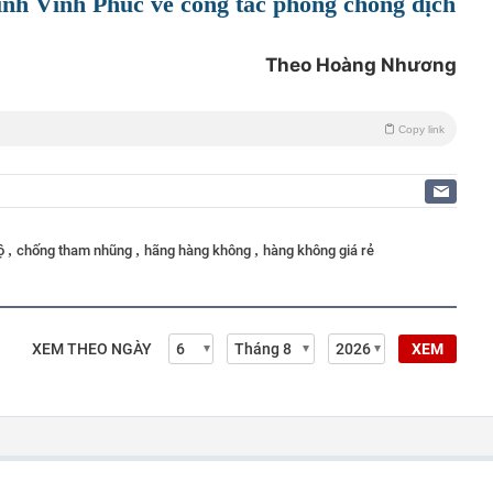
 tỉnh Vĩnh Phúc về công tác phòng chống dịch
Theo Hoàng Nhương
Copy link
,
,
,
lộ
chống tham nhũng
hãng hàng không
hàng không giá rẻ
XEM THEO NGÀY
XEM