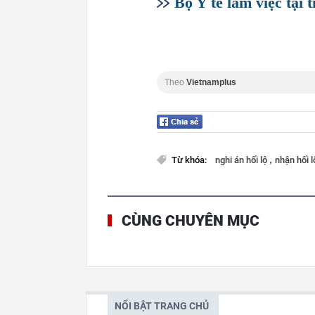
Bộ Y tế làm việc tại
Theo
Vietnamplus
,
Từ khóa:
nghi án hối lộ
nhận hối 
CÙNG CHUYÊN MỤC
NỔI BẬT TRANG CHỦ