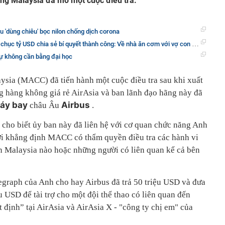
ng Malaysia đã mở một cuộc điều tra.
u 'dùng chiêu' bọc nilon chống dịch corona
chục tỷ USD chia sẻ bí quyết thành công: Về nhà ăn cơm với vợ con mỗi tối!
ự không cần bằng đại học
sia (MACC) đã tiến hành một cuộc điều tra sau khi xuất
g hàng không giá rẻ AirAsia và ban lãnh đạo hãng này đã
áy bay
Airbus
châu Âu
.
cho biết ủy ban này đã liên hệ với cơ quan chức năng Anh
hời khẳng định MACC có thẩm quyền điều tra các hành vi
n Malaysia nào hoặc những người có liên quan kể cả bên
legraph của Anh cho hay Airbus đã trả 50 triệu USD và đưa
iệu USD để tài trợ cho một đội thể thao có liên quan đến
định” tại AirAsia và AirAsia X - "công ty chị em" của