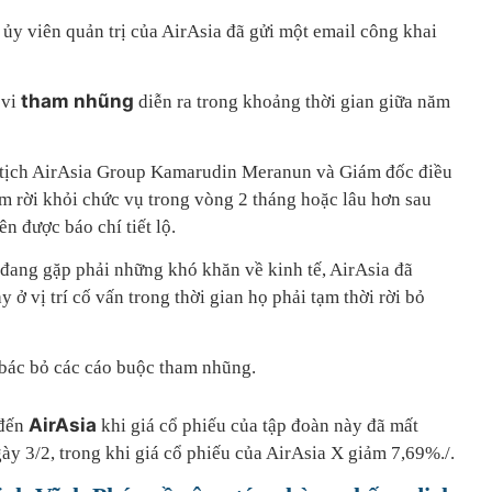
ủy viên quản trị của AirAsia đã gửi một email công khai
tham nhũng
 vi
diễn ra trong khoảng thời gian giữa năm
 tịch AirAsia Group Kamarudin Meranun và Giám đốc điều
m rời khỏi chức vụ trong vòng 2 tháng hoặc lâu hơn sau
n được báo chí tiết lộ.
 đang gặp phải những khó khăn về kinh tế, AirAsia đã
 ở vị trí cố vấn trong thời gian họ phải tạm thời rời bỏ
 bác bỏ các cáo buộc tham nhũng.
AirAsia
 đến
khi giá cổ phiếu của tập đoàn này đã mất
gày 3/2, trong khi giá cổ phiếu của AirAsia X giảm 7,69%./.