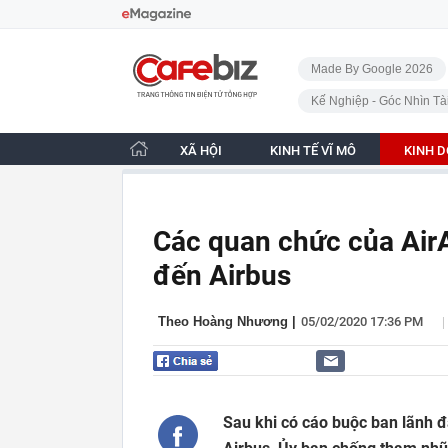
Bỏ qua điều hướng
CafeBiz - Trang chủ
Made By Google 2026
Kế Nghiệp - Góc Nhìn Tà
XÃ HỘI
KINH TẾ VĨ MÔ
KINH 
Các quan chức của AirAs
đến Airbus
|
Theo Hoàng Nhương
|
05/02/2020 17:36 PM
Sau khi có cáo buộc ban lãnh đ