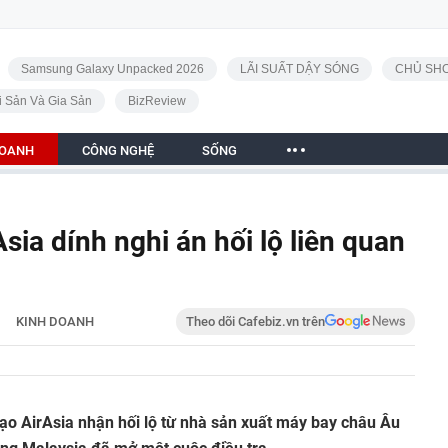
Samsung Galaxy Unpacked 2026
LÃI SUẤT DẬY SÓNG
CHỦ SHO
i Sản Và Gia Sản
BizReview
DOANH
CÔNG NGHỆ
SỐNG
ia dính nghi án hối lộ liên quan
KINH DOANH
Theo dõi Cafebiz.vn trên
ạo AirAsia nhận hối lộ từ nhà sản xuất máy bay châu Âu