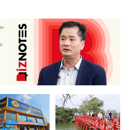
sản
 ở