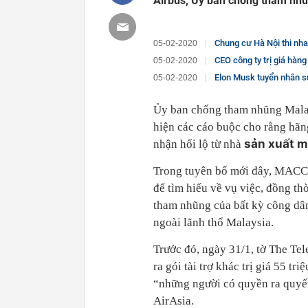
Airbus, Ủy ban chống tham nhũ
Chung cư Hà Nội thi nha
05-02-2020
CEO công ty trị giá hàng 
05-02-2020
Elon Musk tuyển nhân s
05-02-2020
Ủy ban chống tham nhũng Malay
hiện các cáo buộc cho rằng hãn
sản xuất m
nhận hối lộ từ nhà
Trong tuyên bố mới đây, MACC 
để tìm hiểu về vụ việc, đồng t
tham nhũng của bất kỳ công dâ
ngoài lãnh thổ Malaysia.
Trước đó, ngày 31/1, tờ The Te
ra gói tài trợ khác trị giá 55 tr
“những người có quyền ra quyết 
AirAsia.