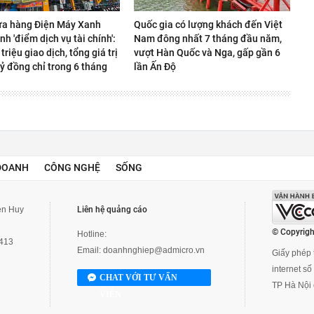
ửa hàng Điện Máy Xanh
Quốc gia có lượng khách đến Việt
nh 'điểm dịch vụ tài chính':
Nam đông nhất 7 tháng đầu năm,
 triệu giao dịch, tổng giá trị
vượt Hàn Quốc và Nga, gấp gần 6
ỷ đồng chỉ trong 6 tháng
lần Ấn Độ
DOANH
CÔNG NGHỆ
SỐNG
yễn Huy
Liên hệ quảng cáo
© Copyrigh
Hotline:
3413
Email:
doanhnghiep@admicro.vn
Giấy phép t
internet s
CHAT VỚI TƯ VẤN
TP Hà Nội 
VIÊN