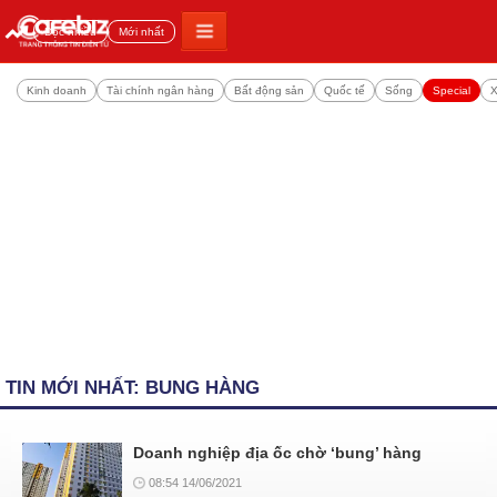
Đọc nhiều
Mới nhất
Kinh doanh
Tài chính ngân hàng
Bất động sản
Quốc tế
Sống
Special
X
TIN MỚI NHẤT: BUNG HÀNG
Doanh nghiệp địa ốc chờ ‘bung’ hàng
08:54 14/06/2021