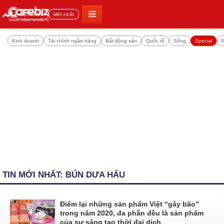
Đọc nhiều
Mới nhất
Kinh doanh
Tài chính ngân hàng
Bất động sản
Quốc tế
Sống
Special
X
TIN MỚI NHẤT: BÚN DƯA HẤU
Điểm lại những sản phẩm Việt “gây bão”
trong năm 2020, đa phần đều là sản phẩm
của sự sáng tạo thời đại dịch