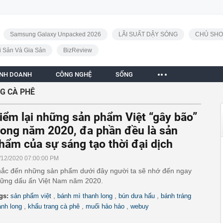
Samsung Galaxy Unpacked 2026
LÃI SUẤT DẬY SÓNG
CHỦ SHO
i Sản Và Gia Sản
BizReview
INH DOANH
CÔNG NGHỆ
SỐNG
G CÀ PHÊ
iểm lại những sản phẩm Việt “gây bão”
rong năm 2020, đa phần đều là sản
hẩm của sự sáng tạo thời đại dịch
/12/2020 07:00:00 PM
ắc đến những sản phẩm dưới đây người ta sẽ nhớ đến ngay
ững dấu ấn Việt Nam năm 2020.
,
,
,
gs:
sản phẩm việt
bánh mì thanh long
bún dưa hấu
bánh tráng
,
,
,
anh long
khẩu trang cà phê
muối hảo hảo
webuy