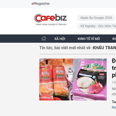
Bỏ qua điều hướng
CafeBiz - Trang chủ
Made By Google 2026
Kế Nghiệp - Góc Nhìn Tà
XÃ HỘI
KINH TẾ VĨ MÔ
K
Tin tức, bài viết mới nhất về :
KHẨU TRAN
Đ
t
p
18
Nh
nh
Ta
th