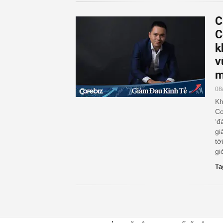
C
C
k
v
m
08
Kh
Co
‘đ
gi
tớ
gi
Ta