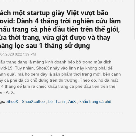
ách một startup giày Việt vượt bão
ovid: Dành 4 tháng trời nghiên cứu làm
hẩu trang cà phê đầu tiên trên thế giới,
ừa thời trang, vừa giặt được và thay
àng lọc sau 1 tháng sử dụng
/04/2020 02:27:39 PM
ẩu trang đang là mảng kinh doanh béo bở trong mùa dịch
vid-19. Tuy nhiên, ShoeX nhảy vào lĩnh này không phải để
ánh quả’, mà họ xem đây là sản phẩm thời trang mới, bên cạnh
ày cà phê đã có chỗ đứng trên thị trường. Theo đó, họ đã mất
i 4 tháng để làm ra chiếc khẩu trang cà phê đầu tiên trên thế
ới - AirX.
,
,
,
,
gs:
ShoeX
ShoeXcoffee
Lê Thanh
AirX
khẩu trang cà phê