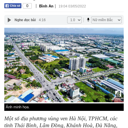
|
|
0
Bình An
19:04 03/05/2022
Nghe đọc bài
4:16
Ảnh minh họa.
Một số địa phương vùng ven Hà Nội, TPHCM, các
tỉnh Thái Bình, Lâm Đồng, Khánh Hoà, Đà Nẵng,