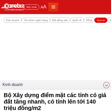
A
A
Đọc nhiều
Mới nhất
Kinh doanh
Tài chính ngân hàng
Bất động sản
Quốc tế
Sống
Special
X
Kinh doanh
Bộ Xây dựng điểm mặt các tỉnh có giá
đất tăng nhanh, có tỉnh lên tới 140
triệu đồng/m2