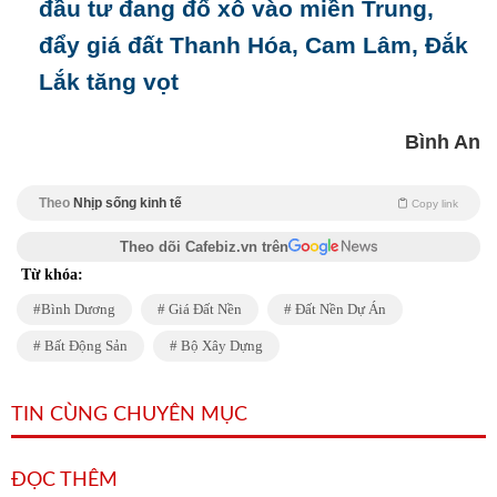
đầu tư đang đổ xô vào miền Trung,
đẩy giá đất Thanh Hóa, Cam Lâm, Đắk
Lắk tăng vọt
Bình An
Theo
Nhịp sống kinh tế
Copy link
Theo dõi Cafebiz.vn trên
Từ khóa:
Bình Dương
Giá Đất Nền
Đất Nền Dự Án
Bất Động Sản
Bộ Xây Dựng
TIN CÙNG CHUYÊN MỤC
ĐỌC THÊM