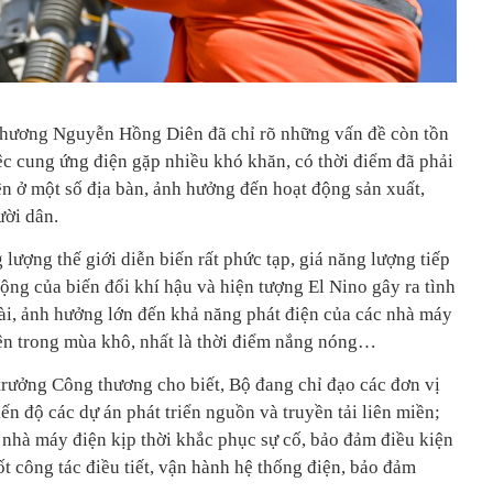
Thương Nguyễn Hồng Diên đã chỉ rõ những vấn đề còn tồn
ệc cung ứng điện gặp nhiều khó khăn, có thời điểm đã phải
iện ở một số địa bàn, ảnh hưởng đến hoạt động sản xuất,
ười dân.
 lượng thế giới diễn biến rất phức tạp, giá năng lượng tiếp
động của biến đổi khí hậu và hiện tượng El Nino gây ra tình
dài, ảnh hưởng lớn đến khả năng phát điện của các nhà máy
iện trong mùa khô, nhất là thời điểm nắng nóng…
rưởng Công thương cho biết, Bộ đang chỉ đạo các đơn vị
ến độ các dự án phát triển nguồn và truyền tải liên miền;
 nhà máy điện kịp thời khắc phục sự cố, bảo đảm điều kiện
ốt công tác điều tiết, vận hành hệ thống điện, bảo đảm