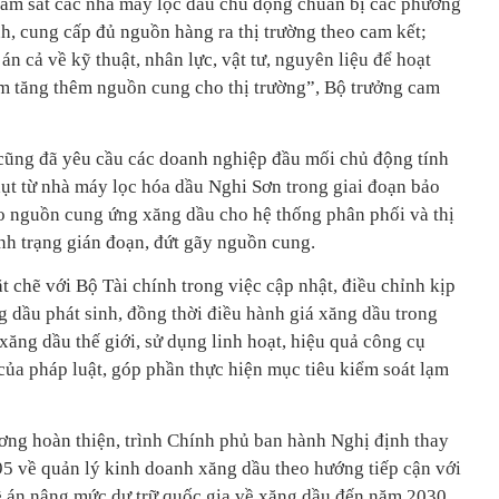
iám sát các nhà máy lọc dầu chủ động chuẩn bị các phương
h, cung cấp đủ nguồn hàng ra thị trường theo cam kết;
án cả về kỹ thuật, nhân lực, vật tư, nguyên liệu để hoạt
m tăng thêm nguồn cung cho thị trường”, Bộ trưởng cam
ũng đã yêu cầu các doanh nghiệp đầu mối chủ động tính
hụt từ nhà máy lọc hóa dầu Nghi Sơn trong giai đoạn bảo
o nguồn cung ứng xăng dầu cho hệ thống phân phối và thị
nh trạng gián đoạn, đứt gãy nguồn cung.
ặt chẽ với Bộ Tài chính trong việc cập nhật, điều chỉnh kịp
g dầu phát sinh, đồng thời điều hành giá xăng dầu trong
xăng dầu thế giới, sử dụng linh hoạt, hiệu quả công cụ
của pháp luật, góp phần thực hiện mục tiêu kiểm soát lạm
ng hoàn thiện, trình Chính phủ ban hành Nghị định thay
95 về quản lý kinh doanh xăng dầu theo hướng tiếp cận với
Đề án nâng mức dự trữ quốc gia về xăng dầu đến năm 2030