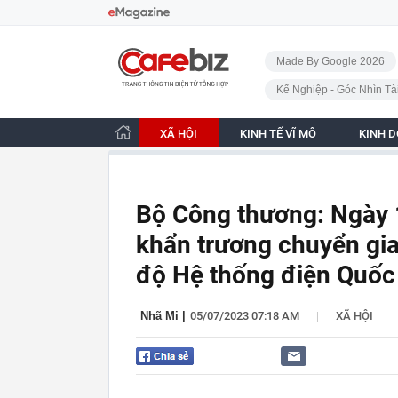
Bỏ qua điều hướng
CafeBiz - Trang chủ
Made By Google 2026
Kế Nghiệp - Góc Nhìn Tà
XÃ HỘI
KINH TẾ VĨ MÔ
KINH 
Bộ Công thương: Ngày 1
khẩn trương chuyển gia
độ Hệ thống điện Quốc
|
Nhã Mi
|
05/07/2023 07:18 AM
XÃ HỘI