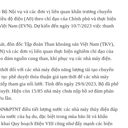
Bộ Nội vụ và các đơn vị liên quan khẩn trương chuyển
iều độ điện (A0) theo chỉ đạo của Chính phủ và thực hiện
c Việt Nam (EVN). Dự kiến đến ngày 10/7/2023 việc thanh
sát, đôn đốc Tập đoàn Than khoáng sản Việt Nam (TKV),
) và các đơn vị liên quan thực hiện nghiêm chỉ đạo của
ảo đảm nguồn cung than, khí phục vụ các nhà máy điện.
 thời đối với các nhà máy điện năng lượng tái tạo chuyển
 tục phê duyệt thỏa thuận giá tạm thời để các nhà máy
tiếp tham gia nối lưới. Tính đến ngày 29/6/2023, Bộ đã phê
 duyệt. Hiện còn 15/85 nhà máy chưa nộp hồ sơ đàm phán
u lần.
NN&PTNT điều tiết lượng nước các nhà máy thủy điện đáp
òa nước của hạ du, đặc biệt trong mùa bão lũ và khẩn
n khai Quy hoạch Điện VIII cũng như đẩy mạnh các biện