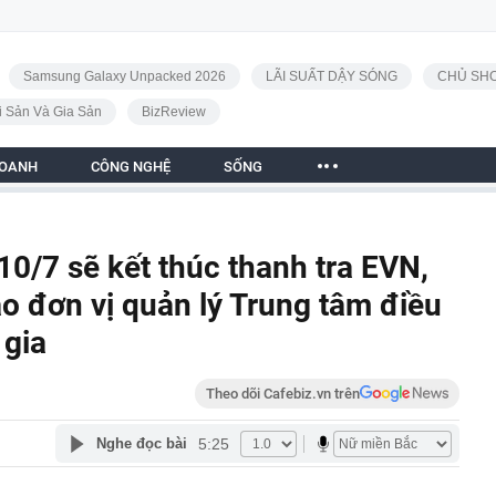
Samsung Galaxy Unpacked 2026
LÃI SUẤT DẬY SÓNG
CHỦ SHO
i Sản Và Gia Sản
BizReview
DOANH
CÔNG NGHỆ
SỐNG
0/7 sẽ kết thúc thanh tra EVN,
o đơn vị quản lý Trung tâm điều
 gia
Theo dõi Cafebiz.vn trên
5:25
Nghe đọc bài