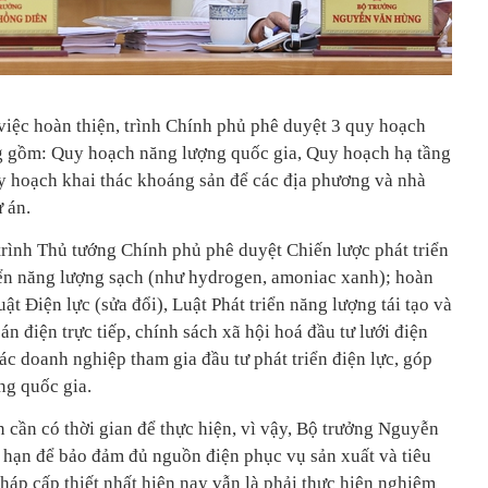
iệc hoàn thiện, trình Chính phủ phê duyệt 3 quy hoạch
g gồm: Quy hoạch năng lượng quốc gia, Quy hoạch hạ tầng
y hoạch khai thác khoáng sản để các địa phương và nhà
ự án.
trình Thủ tướng Chính phủ phê duyệt Chiến lược phát triển
iển năng lượng sạch (như hydrogen, amoniac xanh); hoàn
ật Điện lực (sửa đổi), Luật Phát triển năng lượng tái tạo và
n điện trực tiếp, chính sách xã hội hoá đầu tư lưới điện
c doanh nghiệp tham gia đầu tư phát triển điện lực, góp
ng quốc gia.
 cần có thời gian để thực hiện, vì vậy, Bộ trưởng Nguyễn
hạn để bảo đảm đủ nguồn điện phục vụ sản xuất và tiêu
háp cấp thiết nhất hiện nay vẫn là phải thực hiện nghiêm