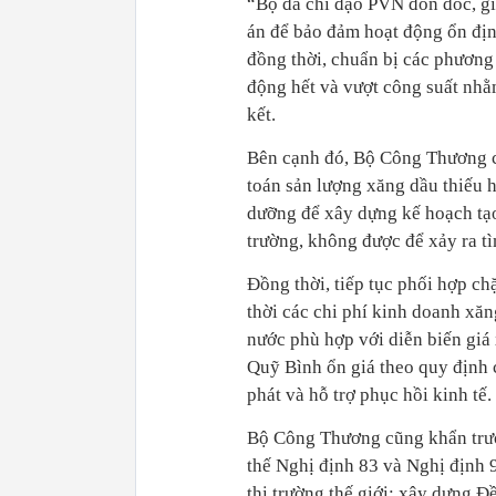
“Bộ đã chỉ đạo PVN đôn đốc, g
án để bảo đảm hoạt động ổn địn
đồng thời, chuẩn bị các phương 
động hết và vượt công suất nhằ
kết.
Bên cạnh đó, Bộ Công Thương c
toán sản lượng xăng dầu thiếu 
dưỡng để xây dựng kế hoạch tạ
trường, không được để xảy ra tì
Đồng thời, tiếp tục phối hợp ch
thời các chi phí kinh doanh xăn
nước phù hợp với diễn biến giá 
Quỹ Bình ổn giá theo quy định 
phát và hỗ trợ phục hồi kinh tế.
Bộ Công Thương cũng khẩn trươ
thế Nghị định 83 và Nghị định 
thị trường thế giới; xây dựng 