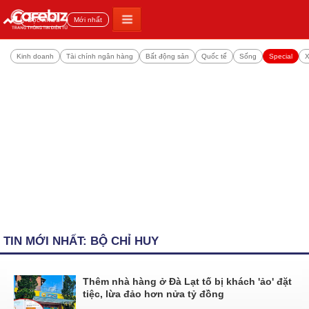
Đọc nhiều
Mới nhất
Kinh doanh
Tài chính ngân hàng
Bất động sản
Quốc tế
Sống
Special
X
TIN MỚI NHẤT: BỘ CHỈ HUY
Thêm nhà hàng ở Đà Lạt tố bị khách 'ảo' đặt
tiệc, lừa đảo hơn nửa tỷ đồng