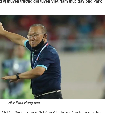
g vị thuyền trưởng đội tuyển Việt Nam thúc đẩy ông Park
HLV Park Hang-seo
ười làm được trong giới bóng đá, dù ai cũng hiểu quy luật