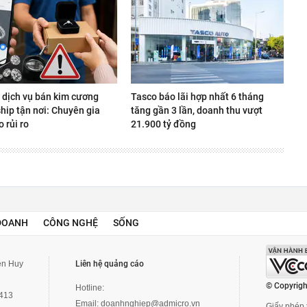
 dịch vụ bán kim cương
Tasco báo lãi hợp nhất 6 tháng
ship tận nơi: Chuyên gia
tăng gần 3 lần, doanh thu vượt
 rủi ro
21.900 tỷ đồng
DOANH
CÔNG NGHỆ
SỐNG
yễn Huy
Liên hệ quảng cáo
© Copyrigh
Hotline:
3413
Email:
doanhnghiep@admicro.vn
Giấy phép t