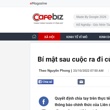
Bỏ qua điều hướng
CafeBiz - Trang chủ
Made By Google 2026
Kế Nghiệp - Góc Nhìn Tà
XÃ HỘI
KINH TẾ VĨ MÔ
KINH 
Bí mật sau cuộc ra đi 
|
Theo Nguyên Phong
|
23/10/2022 07:50 AM
Quyết định chia tay trên thực 
thông báo chính thức của Liên 