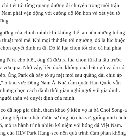
chi tiết tới từng quãng đường di chuyển trong mỗi trận
t Nam phải vận động với cường độ lớn hơn và xét yếu tố
ưỡng.
gưỡng của chính mình khi không thể tạo nên những luồng
n thuật mới mẻ. Khi mọi thứ đều tới ngưỡng, đó là lúc buộc
chọn quyết định ra đi. Đó là lựa chọn tốt cho cả hai phía.
g Park cho biết, ông đã đưa ra lựa chọn từ khá lâu trước
c vừa qua. Nhờ vậy, liên đoàn không quá bất ngờ và đã có
ếp. Ông Park đã bày tỏ sự mệt mỏi sau quãng dài chịu áp
óng” ở khu vực Đông Nam Á. Nhà cầm quân Hàn Quốc vẫn
 nhưng chọn cách dành thời gian nghỉ ngơi với gia đình.
 người thân về quyết định của mình.
eo đã họp gia đình, tham khảo ý kiến vợ là bà Choi Song-a
y, ông tiếp tục nhận được sự ủng hộ của vợ, giống như cách
ó, mở ra hành trình nhiều kỷ niệm với bóng đá Việt Nam.
ọng của HLV Park Hang-seo nên quá trình đàm phán không