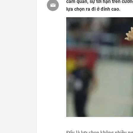
cầm quân, sự tới hạn trên cươn
lựa chọn ra đi ở đỉnh cao.
Đấy là lựa chọn không nhiều ng