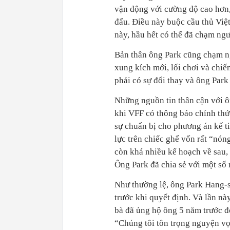
vận động với cường độ cao hơn, 
đấu. Điều này buộc cầu thủ Việ
này, hầu hết có thể đã chạm ng
Bản thân ông Park cũng chạm n
xung kích mới, lối chơi và chiế
phải có sự đổi thay và ông Park 
Những nguồn tin thân cận với ôn
khi VFF có thông báo chính thứ
sự chuẩn bị cho phương án kế ti
lực trên chiếc ghế vốn rất “n
còn khá nhiều kế hoạch về sau,
Ông Park đã chia sẻ với một số
Như thường lệ, ông Park Hang-s
trước khi quyết định. Và lần nà
bà đã ủng hộ ông 5 năm trước đ
“Chúng tôi tôn trọng nguyện v