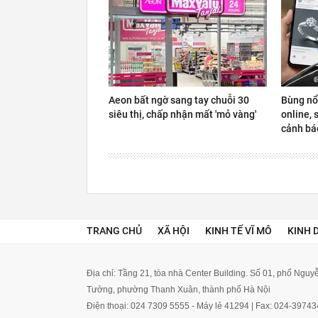
Aeon bất ngờ sang tay chuỗi 30
Bùng nổ
siêu thị, chấp nhận mất 'mỏ vàng'
online, 
cảnh báo
TRANG CHỦ
XÃ HỘI
KINH TẾ VĨ MÔ
KINH 
Địa chỉ: Tầng 21, tòa nhà Center Building. Số 01, phố Ngu
Tưởng, phường Thanh Xuân, thành phố Hà Nội
Điện thoại: 024 7309 5555 - Máy lẻ 41294 | Fax: 024-3974