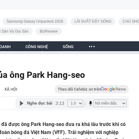
Samsung Galaxy Unpacked 2026
LÃI SUẤT DẬY SÓNG
CHỦ SHO
i Sản Và Gia Sản
BizReview
DOANH
CÔNG NGHỆ
SỐNG
của ông Park Hang-seo
XÃ HỘI
Theo dõi Cafebiz.vn trên
3:13
Nghe đọc bài
tế đã được ông Park Hang-seo đưa ra khá lâu trước khi có
đoàn bóng đá Việt Nam (VFF). Trải nghiệm với nghiệp