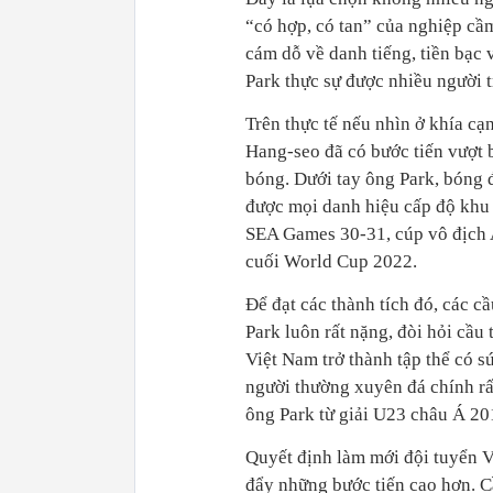
“có hợp, có tan” của nghiệp cầ
cám dỗ về danh tiếng, tiền bạc 
Park thực sự được nhiều người t
Trên thực tế nếu nhìn ở khía c
Hang-seo đã có bước tiến vượt 
bóng. Dưới tay ông Park, bóng 
được mọi danh hiệu cấp độ khu
SEA Games 30-31, cúp vô địch 
cuối World Cup 2022.
Để đạt các thành tích đó, các c
Park luôn rất nặng, đòi hỏi cầu
Việt Nam trở thành tập thể có 
người thường xuyên đá chính rất
ông Park từ giải U23 châu Á 20
Quyết định làm mới đội tuyển V
đẩy những bước tiến cao hơn. Cầ