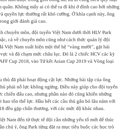
m quân. Không mấy ai có thể ra đi khi ở đỉnh cao bởi những
và quyền lực thường rất khó cưỡng. Ở khía cạnh này, ông
rong giới đánh giá cao.
ạnh chuyên môn, đội tuyển Việt Nam dưới thời HLV Park
bậc, cả về chuyên môn cũng như cách thức quản lý đội
đá Việt Nam xuất hiện một thế hệ “vàng mười”, gặt hái
 vực và đã chạm mức châu lục. Đó là 2 chiếc HCV các kỳ
AFF Cup 2018, vào Tứ kết Asian Cup 2019 và Vòng loại
ầu thủ đã phải hoạt động cật lực. Những bài tập của ông
 thủ phải nỗ lực không ngừng. Điều này giúp cho đội tuyển
sức chiến đấu cao, nhưng phần nào đó cũng khiến những
 hao tổn thể lực. Hầu hết các cầu thủ gắn bó lâu năm với
18 đều gặp chấn thương, với các mức độ khác nhau.
iệt Nam đến từ thực tế đội cần những yếu tố mới để thúc
n chú ý, ông Park từng đặt ra mục tiêu buộc các học trò