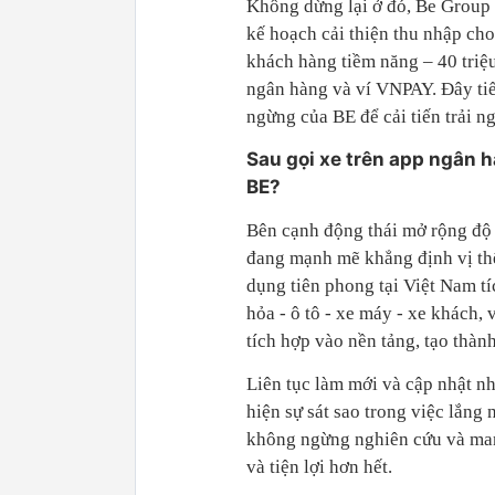
Không dừng lại ở đó, Be Group 
kế hoạch cải thiện thu nhập cho
khách hàng tiềm năng – 40 tri
ngân hàng và ví VNPAY. Đây tiế
ngừng của BE để cải tiến trải n
Sau gọi xe trên app ngân h
BE?
Bên cạnh động thái mở rộng độ 
đang mạnh mẽ khẳng định vị thế
dụng tiên phong tại Việt Nam tí
hỏa - ô tô - xe máy - xe khách,
tích hợp vào nền tảng, tạo thàn
Liên tục làm mới và cập nhật nh
hiện sự sát sao trong việc lắn
không ngừng nghiên cứu và ma
và tiện lợi hơn hết.