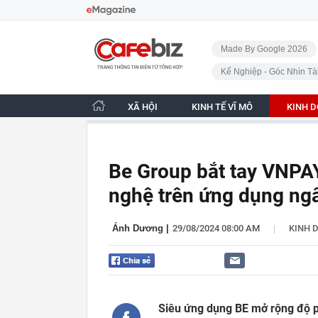
Bỏ qua điều hướng
CafeBiz - Trang chủ
Made By Google 2026
Kế Nghiệp - Góc Nhìn Tà
XÃ HỘI
KINH TẾ VĨ MÔ
KINH 
Be Group bắt tay VNPAY:
nghệ trên ứng dụng ng
|
Ánh Dương
|
29/08/2024 08:00 AM
KINH 
Siêu ứng dụng BE mở rộng độ p