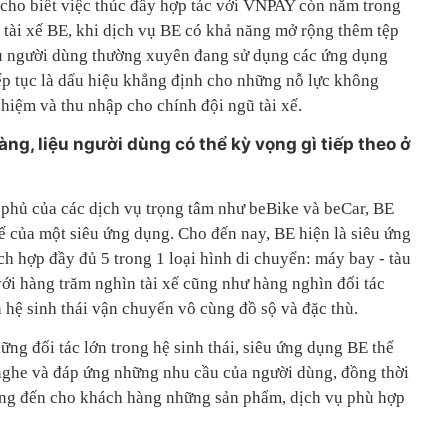
cho biết việc thúc đẩy hợp tác với VNPAY còn nằm trong
 tài xế BE, khi dịch vụ BE có khả năng mở rộng thêm tệp
ệu người dùng thường xuyên đang sử dụng các ứng dụng
p tục là dấu hiệu khẳng định cho những nỗ lực không
ghiệm và thu nhập cho chính đội ngũ tài xế.
àng, liệu người dùng có thể kỳ vọng gì tiếp theo ở
phủ của các dịch vụ trọng tâm như beBike và beCar, BE
 của một siêu ứng dụng. Cho đến nay, BE hiện là siêu ứng
ch hợp đầy đủ 5 trong 1 loại hình di chuyển: máy bay - tàu
 với hàng trăm nghìn tài xế cũng như hàng nghìn đối tác
h hệ sinh thái vận chuyển vô cùng đồ sộ và đặc thù.
ững đối tác lớn trong hệ sinh thái, siêu ứng dụng BE thể
g nghe và đáp ứng những nhu cầu của người dùng, đồng thời
ng đến cho khách hàng những sản phẩm, dịch vụ phù hợp