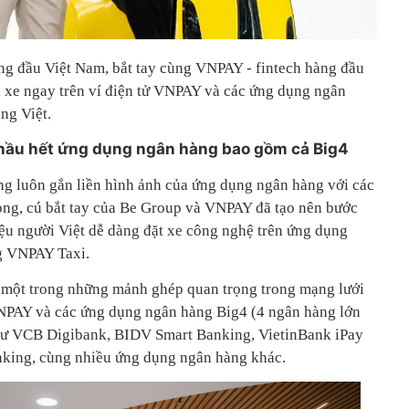
ng đầu Việt Nam, bắt tay cùng VNPAY - fintech hàng đầu
ọi xe ngay trên ví điện tử VNPAY và các ứng dụng ngân
ng Việt.
 hầu hết ứng dụng ngân hàng bao gồm cả Big4
ng luôn gắn liền hình ảnh của ứng dụng ngân hàng với các
 Song, cú bắt tay của Be Group và VNPAY đã tạo nên bước
iệu người Việt dễ dàng đặt xe công nghệ trên ứng dụng
ng VNPAY Taxi.
à một trong những mảnh ghép quan trọng trong mạng lưới
 VNPAY và các ứng dụng ngân hàng Big4 (4 ngân hàng lớn
 như VCB Digibank, BIDV Smart Banking, VietinBank iPay
king, cùng nhiều ứng dụng ngân hàng khác.