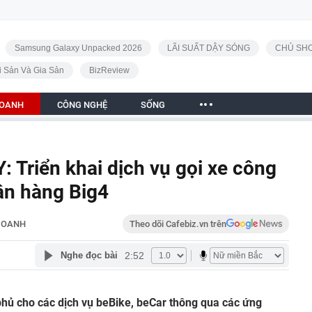
Samsung Galaxy Unpacked 2026
LÃI SUẤT DẬY SÓNG
CHỦ SHO
i Sản Và Gia Sản
BizReview
DOANH
CÔNG NGHỆ
SỐNG
 Triển khai dịch vụ gọi xe công
ân hàng Big4
DOANH
Theo dõi Cafebiz.vn trên
2:52
Nghe đọc bài
hủ cho các dịch vụ beBike, beCar thông qua các ứng