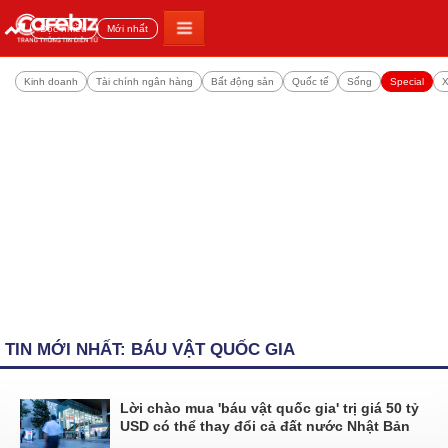
Đọc nhiều
Mới nhất
Kinh doanh
Tài chính ngân hàng
Bất động sản
Quốc tế
Sống
Special
X
TIN MỚI NHẤT: BÁU VẬT QUỐC GIA
Lời chào mua 'báu vật quốc gia' trị giá 50 tỷ
USD có thể thay đổi cả đất nước Nhật Bản