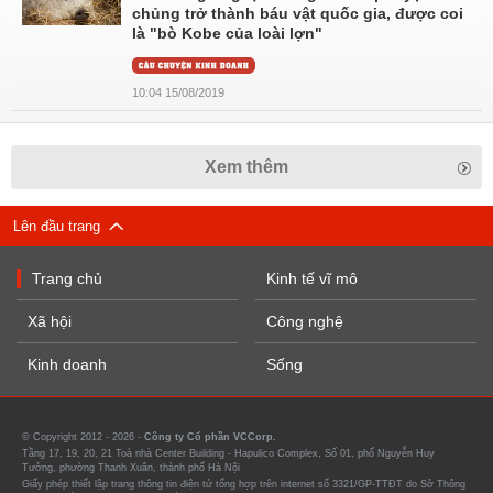
chủng trở thành báu vật quốc gia, được coi
là "bò Kobe của loài lợn"
10:04 15/08/2019
Xem thêm
Lên đầu trang
Trang chủ
Kinh tế vĩ mô
Xã hội
Công nghệ
Kinh doanh
Sống
© Copyright 2012 - 2026 -
Công ty Cổ phần VCCorp.
Tầng 17, 19, 20, 21 Toà nhà Center Building - Hapulico Complex, Số 01, phố Nguyễn Huy
Tưởng, phường Thanh Xuân, thành phố Hà Nội
Giấy phép thiết lập trang thông tin điện tử tổng hợp trên internet số 3321/GP-TTĐT do Sở Thông