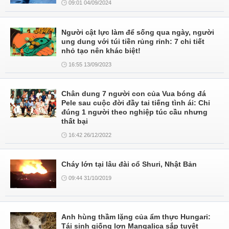
09:01 04/09/2024
Người cật lực làm để sống qua ngày, người
ung dung với túi tiền rủng rỉnh: 7 chi tiết
nhỏ tạo nên khác biệt!
16:55 13/09/2023
Chân dung 7 người con của Vua bóng đá
Pele sau cuộc đời đầy tai tiếng tình ái: Chỉ
đúng 1 người theo nghiệp túc cầu nhưng
thất bại
16:42 26/12/2022
Cháy lớn tại lâu đài cổ Shuri, Nhật Bản
09:44 31/10/2019
Anh hùng thầm lặng của ẩm thực Hungari:
Tái sinh giống lợn Mangalica sắp tuyệt