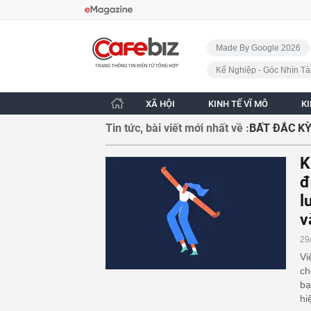
Bỏ qua điều hướng
CafeBiz - Trang chủ
Made By Google 2026
Kế Nghiệp - Góc Nhìn Tà
XÃ HỘI
KINH TẾ VĨ MÔ
K
Tin tức, bài viết mới nhất về :
BẤT ĐẮC KỲ
K
đ
l
v
29
Vi
ch
bạ
hi