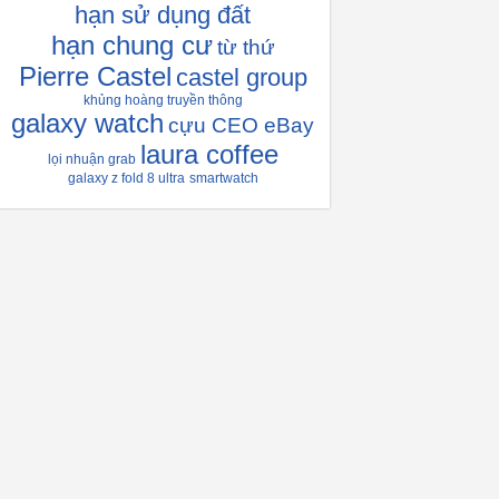
hạn sử dụng đất
hạn chung cư
từ thứ
Pierre Castel
castel group
khủng hoàng truyền thông
galaxy watch
cựu CEO eBay
laura coffee
lọi nhuận grab
galaxy z fold 8 ultra
smartwatch