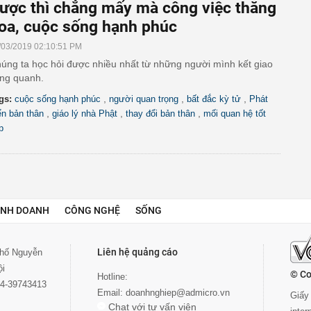
ược thì chẳng mấy mà công việc thăng
oa, cuộc sống hạnh phúc
/03/2019 02:10:51 PM
úng ta học hỏi được nhiều nhất từ những người mình kết giao
ng quanh.
,
,
,
gs:
cuộc sống hạnh phúc
người quan trọng
bất đắc kỳ tử
Phát
,
,
,
iển bản thân
giáo lý nhà Phật
thay đổi bản thân
mối quan hệ tốt
p
INH DOANH
CÔNG NGHỆ
SỐNG
Liên hệ quảng cáo
 phố Nguyễn
ội
© Co
Hotline:
024-39743413
Email:
doanhnghiep@admicro.vn
Giấy 
Chat với tư vấn viên