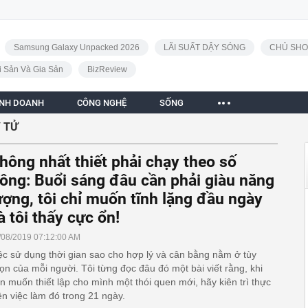
Samsung Galaxy Unpacked 2026
LÃI SUẤT DẬY SÓNG
CHỦ SHO
i Sản Và Gia Sản
BizReview
INH DOANH
CÔNG NGHỆ
SỐNG
 TỬ
hông nhất thiết phải chạy theo số
ông: Buổi sáng đâu cần phải giàu năng
ượng, tôi chỉ muốn tĩnh lặng đầu ngày
à tôi thấy cực ổn!
/08/2019 07:12:00 AM
ệc sử dụng thời gian sao cho hợp lý và cân bằng nằm ở tùy
ọn của mỗi người. Tôi từng đọc đâu đó một bài viết rằng, khi
n muốn thiết lập cho mình một thói quen mới, hãy kiên trì thực
ện việc làm đó trong 21 ngày.