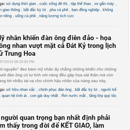
,
,
,
,
gs:
sử dụng thời gian
cuộc sống đô thị
tập thể thao
xe gắn máy
,
,
,
,
n giao thông
bất đắc kỳ tử
pha cà phê
bạn đồng nghiệp
không
,
,
an riêng
uống cà phê
năng lượng tích cực
ỹ nhân khiến đàn ông điên đảo - họa
ồng nhan vượt mặt cả Đát Kỷ trong lịch
ử Trung Hoa
/07/2019 09:20:00 PM
ời nguyền" đeo bám mỹ nhân ấy chẳng những khiến cho những
ười đàn ông có tư tình với nàng đều gặp họa sát thân mà còn
ng tới nhiều tai vạ cho chính hậu nhân của nàng sau này.
,
,
,
gs:
sở hữu nhan sắc
chinh phục đàn ông
bất đắc kỳ tử
người kế
,
,
,
,
quan hệ tình ái
con gái duy nhất
Rơi nước mắt
tầng lớp quý tộc
 người quan trọng bạn nhất định phải
ìm thấy trong đời để KẾT GIAO, làm