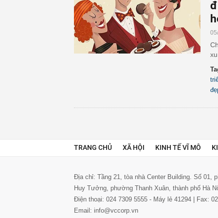
đ
h
05
Ch
xu
Ta
tr
đẹ
TRANG CHỦ
XÃ HỘI
KINH TẾ VĨ MÔ
K
Địa chỉ: Tầng 21, tòa nhà Center Building. Số 01,
Huy Tưởng, phường Thanh Xuân, thành phố Hà N
Điện thoại: 024 7309 5555 - Máy lẻ 41294 | Fax: 
Email: info@vccorp.vn