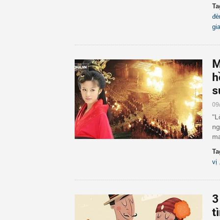
Ta
đè
gi
M
h
s
09
"L
ng
ma
Ta
vị
3
t