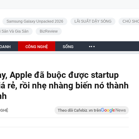
Samsung Galaxy Unpacked 2026
LÃI SUẤT DẬY SÓNG
CHỦ SHO
i Sản Và Gia Sản
BizReview
DOANH
CÔNG NGHỆ
SỐNG
y, Apple đã buộc được startup
iá rẻ, rồi nhẹ nhàng biến nó thành
nh
NGHỆ
Theo dõi Cafebiz.vn trên