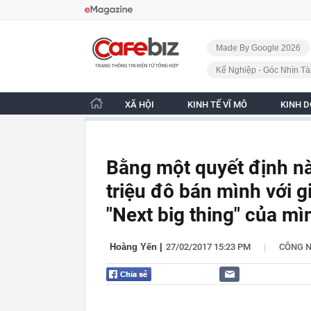
Bỏ qua điều hướng
CafeBiz - Trang chủ
Made By Google 2026
Kế Nghiệp - Góc Nhìn Tà
XÃ HỘI
KINH TẾ VĨ MÔ
KINH 
Bằng một quyết định nà
triệu đô bán mình với g
"Next big thing" của mì
|
Hoàng Yến
|
27/02/2017 15:23 PM
CÔNG 