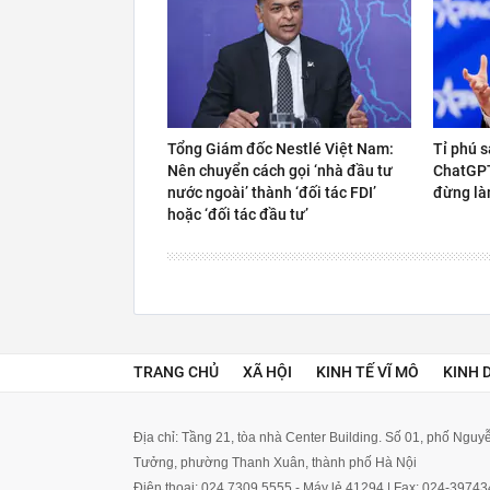
Tổng Giám đốc Nestlé Việt Nam:
Tỉ phú s
Nên chuyển cách gọi ‘nhà đầu tư
ChatGPT 
nước ngoài’ thành ‘đối tác FDI’
đừng là
hoặc ‘đối tác đầu tư’
TRANG CHỦ
XÃ HỘI
KINH TẾ VĨ MÔ
KINH 
Địa chỉ: Tầng 21, tòa nhà Center Building. Số 01, phố Ngu
Tưởng, phường Thanh Xuân, thành phố Hà Nội
Điện thoại: 024 7309 5555 - Máy lẻ 41294 | Fax: 024-3974