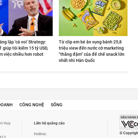
áng lập 'cá voi' Strategy:
Từ clip em bé ăn vụng bánh 25,8
giúp tôi kiếm 15 tỷ USD,
triệu view đến nước cờ marketing
m việc nhiều hơn robot
"thắng đậm" của đế chế snack lớn
nhất nhì Hàn Quốc
DOANH
CÔNG NGHỆ
SỐNG
yễn Huy
Liên hệ quảng cáo
© Copyrigh
Hotline:
3413