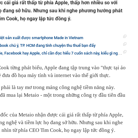
cái giá rất thấp từ phía Apple, thấp hơn nhiều so với
họ đang sở hữu. Nhưng sau khi nghe phương hướng phát
im Cook, họ ngay lập tức đồng ý.
iệt sản xuất được smartphone Made in Vietnam
book chú ý, TP. HCM đang tính chuyện thu thuế bạn đấy
book hay Apple, chỉ cần đọc hiểu 7 cuốn sách này, kiểu gì người ta cũng phải tuyển bạn
ok từng phát biểu, Apple đang tập trung vào "thực tại ảo
đưa đồ họa máy tính và internet vào thế giới thực.
 phải là tay mơ trong mảng công nghệ tiềm năng này.
đã mua lại Metaio - một trong những công ty đầu tiên đầu
ốc của Metaio nhận được cái giá rất thấp từ phía Apple,
ng nghệ và tiềm lực họ đang sở hữu. Nhưng sau khi nghe
 nhìn từ phía CEO Tim Cook, họ ngay lập tức đồng ý.