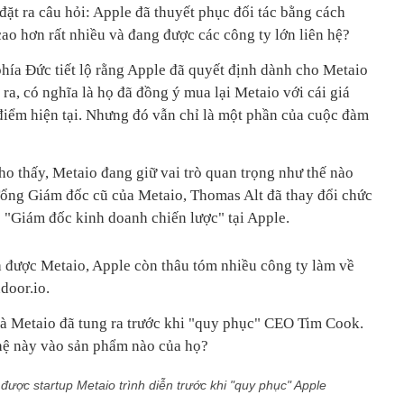
ặt ra câu hỏi: Apple đã thuyết phục đối tác bằng cách
ao hơn rất nhiều và đang được các công ty lớn liên hệ?
 phía Đức tiết lộ rằng Apple đã quyết định dành cho Metaio
 ra, có nghĩa là họ đã đồng ý mua lại Metaio với cái giá
 điểm hiện tại. Nhưng đó vẫn chỉ là một phần của cuộc đàm
o thấy, Metaio đang giữ vai trò quan trọng như thế nào
Tổng Giám đốc cũ của Metaio, Thomas Alt đã thay đổi chức
 "Giám đốc kinh doanh chiến lược" tại Apple.
 được Metaio, Apple còn thâu tóm nhiều công ty làm về
door.io.
à Metaio đã tung ra trước khi "quy phục" CEO Tim Cook.
hệ này vào sản phẩm nào của họ?
ợc startup Metaio trình diễn trước khi "quy phục" Apple