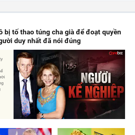
ô bị tố thao túng cha già để đoạt quyền
người duy nhất đã nói đúng
ty
hế
ười
ng
g