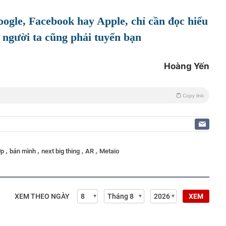
ogle, Facebook hay Apple, chỉ cần đọc hiểu
ì người ta cũng phải tuyển bạn
Hoàng Yến
Copy link
,
,
,
,
Up
bán mình
next big thing
AR
Metaio
XEM THEO NGÀY
XEM