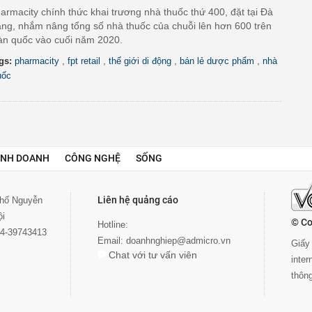
armacity chính thức khai trương nhà thuốc thứ 400, đặt tại Đà
ng, nhắm nâng tổng số nhà thuốc của chuỗi lên hơn 600 trên
àn quốc vào cuối năm 2020.
,
,
,
,
gs:
pharmacity
fpt retail
thế giới di động
bán lẻ dược phẩm
nhà
uốc
INH DOANH
CÔNG NGHỆ
SỐNG
Liên hệ quảng cáo
 phố Nguyễn
ội
© Co
Hotline:
024-39743413
Email:
doanhnghiep@admicro.vn
Giấy 
Chat với tư vấn viên
inte
thôn