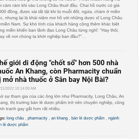
i càm ràm khi vào Long Châu thuở đầu. Chai hồ nước có giá
000 đồng, được xài tất tật khi bị muỗi đốt, ngứa, chàm ở miền
c, nhưng lại là khái niệm mơ hồ với những dược sĩ Long Châu
 miền Nam. Sự khó tính của khách hàng cộng thêm khác biệt
ng miền khiến ban lãnh đạo Long Châu từng nghĩ: “Hay thôi,
ay về nơi chúng ta khởi nghiệp ban đầu?”…
hế giới di động "chốt sổ" hơn 500 nhà
huốc An Khang, còn Pharmacity chuẩn
ị mở nhà thuốc ở Sân bay Nội Bài?
/11/2022 10:14:00 AM
ờ sự tham gia của các ông lớn như Pharmacity, Long Châu, An
ang, thị trường bán lẻ dược phẩm trở nên chuyên nghiệp, cũng
nh tranh gay gắt hơn rất nhiều.
,
,
,
,
gs:
long châu
pharmacity
an khang
bán lẻ dược phẩm
ngành
n lẻ dược phẩm