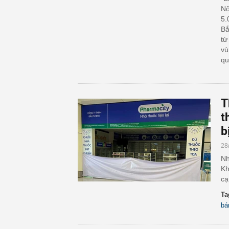
Nộ
5.
Bắ
từ
vù
qu
T
t
b
28
Nh
Kh
cạ
Ta
bá