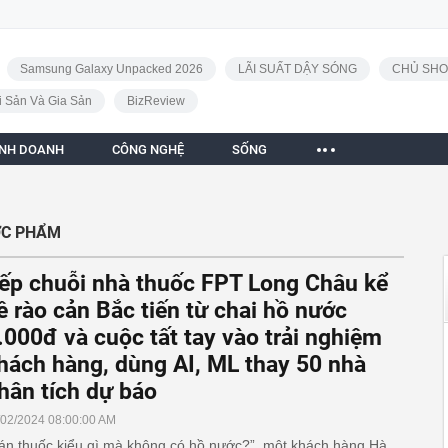
Samsung Galaxy Unpacked 2026
LÃI SUẤT DẬY SÓNG
CHỦ SHO
i Sản Và Gia Sản
BizReview
INH DOANH
CÔNG NGHỆ
SỐNG
ỢC PHẨM
ếp chuỗi nhà thuốc FPT Long Châu kể
ề rào cản Bắc tiến từ chai hồ nước
.000đ và cuộc tất tay vào trải nghiệm
hách hàng, dùng AI, ML thay 50 nhà
hân tích dự báo
/02/2024 08:00:00 AM
án thuốc kiểu gì mà không có hồ nước?”, một khách hàng Hà