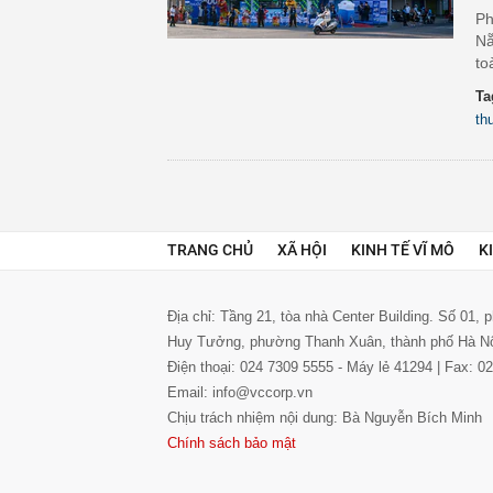
Ph
Nẵ
to
Ta
th
TRANG CHỦ
XÃ HỘI
KINH TẾ VĨ MÔ
K
Địa chỉ: Tầng 21, tòa nhà Center Building. Số 01,
Huy Tưởng, phường Thanh Xuân, thành phố Hà N
Điện thoại: 024 7309 5555 - Máy lẻ 41294 | Fax: 
Email: info@vccorp.vn
Chịu trách nhiệm nội dung: Bà Nguyễn Bích Minh
Chính sách bảo mật