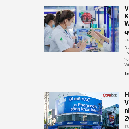
V
K
W
q
21
Nă
Lo
vọ
Wi
Ta
H
V
n
2
17