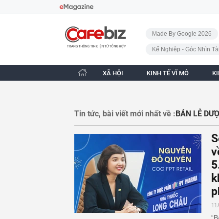
Bỏ qua điều hướng
CafeBiz - Trang chủ
Made By Google 2026
Kế Nghiệp - Góc Nhìn Tà
XÃ HỘI
KINH TẾ VĨ MÔ
K
Tin tức, bài viết mới nhất về :
BÁN LẺ DƯ
S
v
5
k
p
11
“B