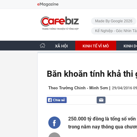
Bỏ qua điều hướng
CafeBiz - Trang chủ
Made By Google 2026
Kế Nghiệp - Góc Nhìn Tà
XÃ HỘI
KINH TẾ VĨ MÔ
KINH 
Băn khoăn tính khả thi 
Theo Trường Chinh - Minh Sơn
|
29/04/2016 0
250.000 tỷ đồng là tổng số vố
trong năm nay thông qua chươn