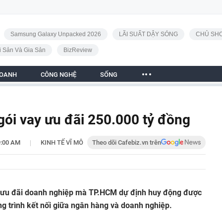
Samsung Galaxy Unpacked 2026
LÃI SUẤT DẬY SÓNG
CHỦ SHO
i Sản Và Gia Sản
BizReview
DOANH
CÔNG NGHỆ
SỐNG
gói vay ưu đãi 250.000 tỷ đồng
|
9:00 AM
KINH TẾ VĨ MÔ
Theo dõi Cafebiz.vn trên
n ưu đãi doanh nghiệp mà TP.HCM dự định huy động được
g trình kết nối giữa ngân hàng và doanh nghiệp.