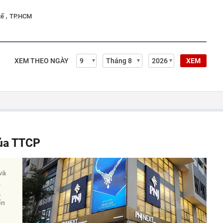
,
tế
TP.HCM
XEM THEO NGÀY
XEM
của TTCP
và
a
,
ến