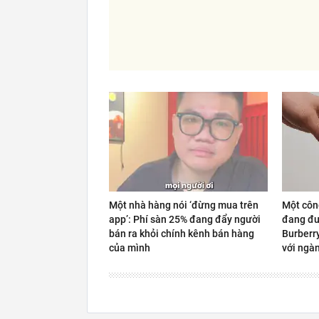
Một nhà hàng nói ‘đừng mua trên
Một côn
app’: Phí sàn 25% đang đẩy người
đang đư
bán ra khỏi chính kênh bán hàng
Burberr
của mình
với ngàn