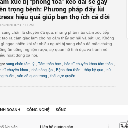
ảm xúc bị "phong toả" kéo dài sẽ gây
ên trọng bệnh: Phương pháp đẩy lùi
tress hiệu quả giúp bạn thọ ích cả đời
/09/2020 07:31:00 PM
 sang chấn là chuyện đã qua, nhưng phần não cảm xúc tiếp
c tạo ra cảm giác làm cho họ cảm thấy sợ hãi và bất lực. Không
 gì ngạc nhiên khi rất nhiều người bị sang chấn đã mắc chứng
ồng ăn uống, nghiện rượu, sợ quan hệ tình dục và tránh né
iều hoạt động xã hội.
,
,
,
gs:
sang chấn tâm lý
Tâm thần học
bác sĩ chuyên khoa tâm thần
,
,
,
,
c sĩ chuyên khoa
nhà sáng lập
Bệnh tâm thần
thập kỷ qua
sử
,
,
ng thuốc
vấn đề quan trọng
thái cực quyền
INH DOANH
CÔNG NGHỆ
SỐNG
Liên hệ quảng cáo
 phố Nguyễn