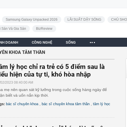
Samsung Galaxy Unpacked 2026
LÃI SUẤT DẬY SÓNG
CHỦ SHO
i Sản Và Gia Sản
BizReview
INH DOANH
CÔNG NGHỆ
SỐNG
UYÊN KHOA TÂM THẦN
âm lý học chỉ ra trẻ có 5 điểm sau là
iểu hiện của tự ti, khó hòa nhập
/02/2023 08:40:00 AM
a mẹ nên quan sát kỹ lưỡng trong cuộc sống hàng ngày để
ận biết và uốn nắn kịp thời.
,
,
gs:
bác sĩ chuyên khoa
bác sĩ chuyên khoa tâm thần
tâm lý học