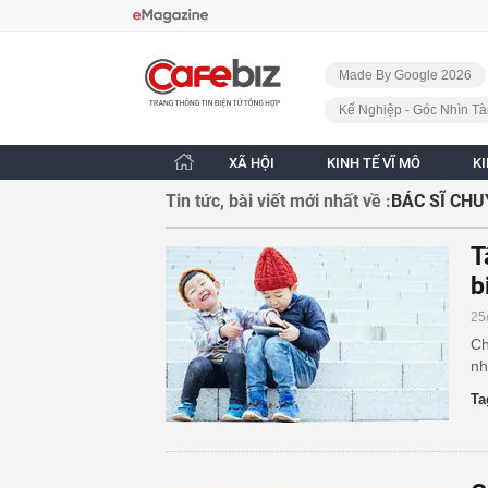
Bỏ qua điều hướng
CafeBiz - Trang chủ
Made By Google 2026
Kế Nghiệp - Góc Nhìn Tà
XÃ HỘI
KINH TẾ VĨ MÔ
K
Tin tức, bài viết mới nhất về :
BÁC SĨ CH
T
b
25
Ch
nh
Ta