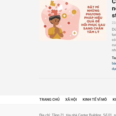
C
n
s
22
Dù
tụ
có
cu
nh
Ta
bá
dụ
TRANG CHỦ
XÃ HỘI
KINH TẾ VĨ MÔ
K
Địa chỉ: Tầng 21, tòa nhà Center Building. Số 01,