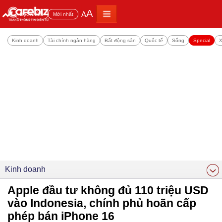
A
A
Đọc nhiều
Mới nhất
Kinh doanh
Tài chính ngân hàng
Bất động sản
Quốc tế
Sống
Special
X
Kinh doanh
Apple đầu tư không đủ 110 triệu USD
vào Indonesia, chính phủ hoãn cấp
phép bán iPhone 16