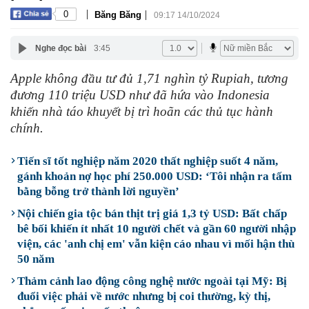
|
|
0
Băng Băng
09:17 14/10/2024
Nghe đọc bài
3:45
Apple không đầu tư đủ 1,71 nghìn tỷ Rupiah, tương
đương 110 triệu USD như đã hứa vào Indonesia
khiến nhà táo khuyết bị trì hoãn các thủ tục hành
chính.
Tiến sĩ tốt nghiệp năm 2020 thất nghiệp suốt 4 năm,
gánh khoản nợ học phí 250.000 USD: ‘Tôi nhận ra tấm
bằng bỗng trở thành lời nguyền’
Nội chiến gia tộc bán thịt trị giá 1,3 tỷ USD: Bất chấp
bê bối khiến ít nhất 10 người chết và gần 60 người nhập
viện, các 'anh chị em' vẫn kiện cáo nhau vì mối hận thù
50 năm
Thảm cảnh lao động công nghệ nước ngoài tại Mỹ: Bị
đuổi việc phải về nước nhưng bị coi thường, kỳ thị,