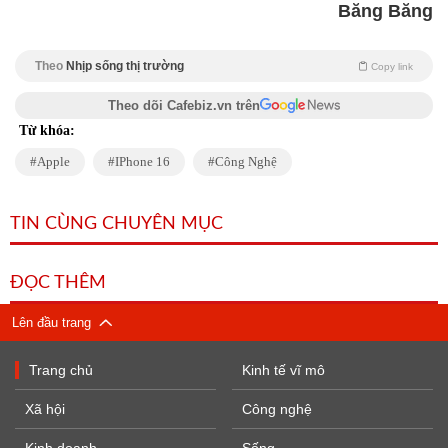
Băng Băng
Theo
Nhịp sống thị trường
Copy link
Theo dõi Cafebiz.vn trên
Từ khóa:
Apple
IPhone 16
Công Nghệ
TIN CÙNG CHUYÊN MỤC
ĐỌC THÊM
Lên đầu trang
Trang chủ
Kinh tế vĩ mô
Xã hội
Công nghệ