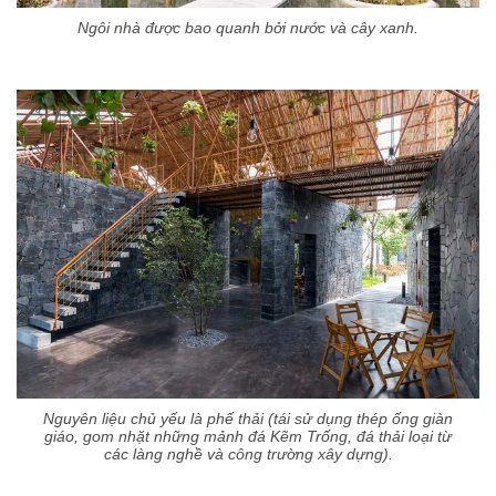
Ngôi nhà được bao quanh bởi nước và cây xanh.
Nguyên liệu chủ yếu là phế thải (tái sử dụng thép ống giàn
giáo, gom nhặt những mảnh đá Kẽm Trống, đá thải loại từ
các làng nghề và công trường xây dựng).