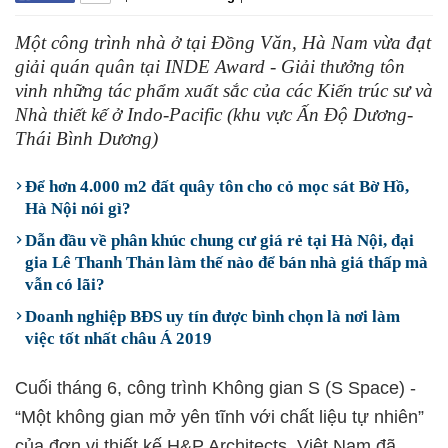
Một công trình nhà ở tại Đồng Văn, Hà Nam vừa đạt
giải quán quân tại INDE Award - Giải thưởng tôn
vinh những tác phẩm xuất sắc của các Kiến ​​trúc sư và
Nhà thiết kế ở Indo-Pacific (khu vực Ấn Độ Dương-
Thái Bình Dương)
Để hơn 4.000 m2 đất quây tôn cho cỏ mọc sát Bờ Hồ,
Hà Nội nói gì?
Dẫn đầu về phân khúc chung cư giá rẻ tại Hà Nội, đại
gia Lê Thanh Thản làm thế nào để bán nhà giá thấp mà
vẫn có lãi?
Doanh nghiệp BĐS uy tín được bình chọn là nơi làm
việc tốt nhất châu Á 2019
Cuối tháng 6, công trình Không gian S (S Space) -
“Một không gian mở yên tĩnh với chất liệu tự nhiên”
của đơn vị thiết kế H&P Architects, Việt Nam đã