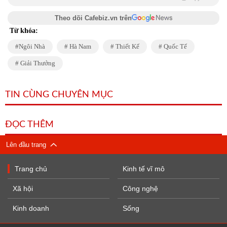
Theo dõi Cafebiz.vn trên
Từ khóa:
Ngôi Nhà
Hà Nam
Thiết Kế
Quốc Tế
Giải Thưởng
TIN CÙNG CHUYÊN MỤC
ĐỌC THÊM
Lên đầu trang
Trang chủ
Kinh tế vĩ mô
Xã hội
Công nghệ
Kinh doanh
Sống