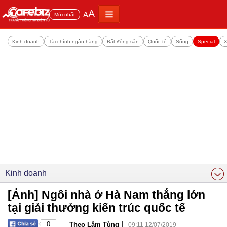
A
A
Đọc nhiều
Mới nhất
Kinh doanh
Tài chính ngân hàng
Bất động sản
Quốc tế
Sống
Special
X
Kinh doanh
[Ảnh] Ngôi nhà ở Hà Nam thắng lớn
tại giải thưởng kiến trúc quốc tế
|
|
0
Theo Lâm Tùng
09:11 12/07/2019